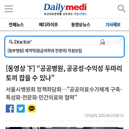
이름
비밀번호
전체뉴스
메디라이프
동영상뉴스
기사제보
[서울아산병원] 2026년 하반기 인턴 모집
[영남대학교의료원] 마취통증의학과 임기제 임상의사 채용
의사 채용
[충남대학교병원] 소아청소년과(소아응급전담) 계약직 의사 공개채용
[동부병원] 계약직(응급의학과 전문의) 직원모집
[이대목동병원] 하반기 전공의(레지던트1년차) 모집
[동영상 下] “공공병원, 공공성·수익성 두마리
[서울아산병원] 2026년 하반기 인턴 모집
[영남대학교의료원] 마취통증의학과 임기제 임상의사 채용
토끼 잡을 수 있나”
서울시병원회 정책좌담회…"공공의료수가체계 구축-
특성화·전문화·민간의료와 협력"
기사입력 2025.04.23 08:13