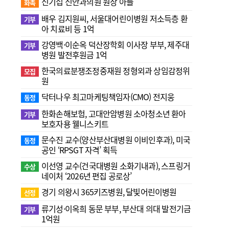
신기섭 신안과의원 원장 아들
화촉
배우 김지원씨, 서울대어린이병원 저소득층 환
기부
아 치료비 등 1억
강영백·이순옥 덕산장학회 이사장 부부, 제주대
기부
병원 발전후원금 1억
한국의료분쟁조정중재원 정형외과 상임감정위
모집
원
닥터나우 최고마케팅책임자(CMO) 전지웅
동정
한화손해보험, 고대안암병원 소아청소년 환아
기부
보호자용 웰니스키트
문수진 교수( 양산부산대병원 이비인후과), 미국
동정
공인 ‘RPSGT 자격’ 획득
이선영 교수(건국대병원 소화기내과), 스프링거
수상
네이처 ‘2026년 편집 공로상’
경기 의왕시 365키즈병원, 달빛어린이병원
선정
류기성·이옥희 동문 부부, 부산대 의대 발전기금
기부
1억원