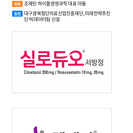
조재민 하이플생명과학 대표 아들
화촉
대구경북첨단의료산업진흥재단, 미래전략추진
동정
단·빅데이터팀 신설