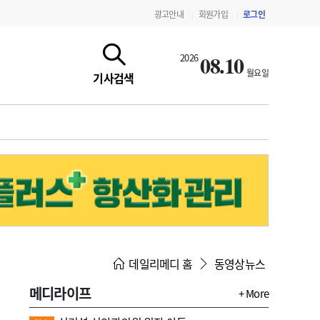
광고안내
회원가입
로그인
|
|
08.10
2026
월요일
기사검색
지침·기준·평가
약제급여 심사 결과
데일리메디 홈
동영상뉴스
메디라이프
+ More