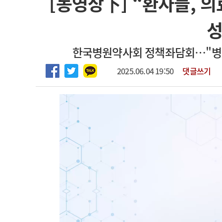
[동영상下] “환자들, 
하반기 전공의(인턴) 모집
고객센터
회사소개
법적고지
성
한국병원약사회 정책좌담회…"병원
2025.06.04 19:50
댓글쓰기