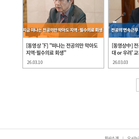
[동영상 下] "떠나는 전공의만 막아도
[동영상中] 
지역·필수의료 회생"
대 or 우려' 
26.03.10
26.03.03
회사소개
오시는
|