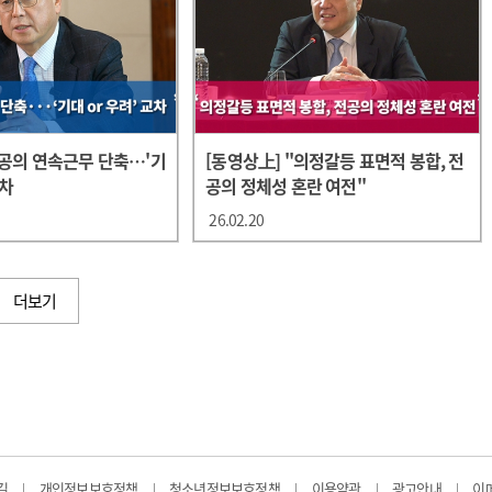
전공의 연속근무 단축…'기
[동영상上] "의정갈등 표면적 봉합, 전
교차
공의 정체성 혼란 여전"
26.02.20
더보기
길
개인정보보호정책
청소년정보보호정책
이용약관
광고안내
이
|
|
|
|
|