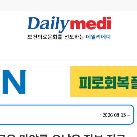
변경
사고
수첩
계
6
관리급여 실시
~2026-08-31
7
지필공 지원책
채용시까지
8
수련환경 개선
외과, 심장혈관흉부외과, 이비인후과, 병리과 교원 초빙
채용시까지
9
의과대학 입시
채용시까지
10
약가인하
유권해석
정책/통계
공시
~2026-08-15
~2026-08-31