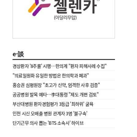
e-談
경상환자 '8주룰' 시행…한의계 "환자 피해사례 수집"
"의료일원화 유일한 방법은 한의학과 폐과"
홍승권 심평원장 " 초고가 신약, 엄격한 사후 검증"
공공병원 발목 예타…李대통령 "제도 개편 검토"
부산대병원 환자경험평가 3등급 '최하위' 굴욕
인천 시신 오배출 병원 관계자 3명 '불구속'
단기근무 의사 뽑는 'BTS 소속사' 하이브