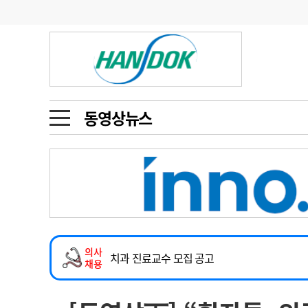
기부
모집
메디인포
인사
부음
오피니언
칼럼
건강정보
금주의 검색어
인물
초대석
피플
동영상뉴스
1
의사인력 수급 추
동영상뉴스
2026년 하반기 인턴 모집
2
성분명 처방
하반기 전공의(인턴) 모집
포토뉴스
포토뉴스
3
AI의료
내과(소화기, 심장, 내분비), 소아청소년과, 
4
전공의 모집 결과
메디 Hospital
지역병원
중소병원
진단검사의학과 정규직 의사직 초빙
5
의사국시 합격률
의사
인포메이션
행정처분
판례
치과 진료교수 모집 공고
채용
2026년 하반기 인턴 모집
학회·연수강좌
학회/연수강좌
행사