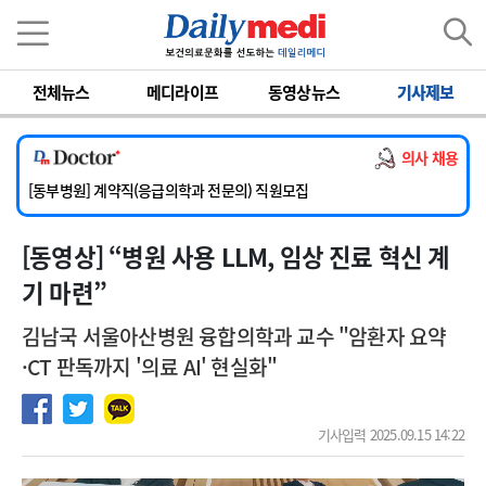
이름
비밀번호
전체뉴스
메디라이프
동영상뉴스
기사제보
[서울아산병원] 2026년 하반기 인턴 모집
[영남대학교의료원] 마취통증의학과 임기제 임상의사 채용
의사 채용
[충남대학교병원] 소아청소년과(소아응급전담) 계약직 의사 공개채용
[동부병원] 계약직(응급의학과 전문의) 직원모집
[이대목동병원] 하반기 전공의(레지던트1년차) 모집
[동영상] “병원 사용 LLM, 임상 진료 혁신 계
[서울아산병원] 2026년 하반기 인턴 모집
[영남대학교의료원] 마취통증의학과 임기제 임상의사 채용
기 마련”
김남국 서울아산병원 융합의학과 교수 "암환자 요약
·CT 판독까지 '의료 AI' 현실화"
기사입력 2025.09.15 14:22