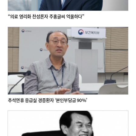
“의료 영리화 찬성론자 주홍글씨 억울하다”
추석연휴 응급실 경증환자 ‘본인부담금 90%’