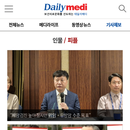
전체뉴스
메디라이프
동영상뉴스
기사제보
인물
/ 피플
“폐암검진 높아졌지만 위암‧유방암 수준 목표”