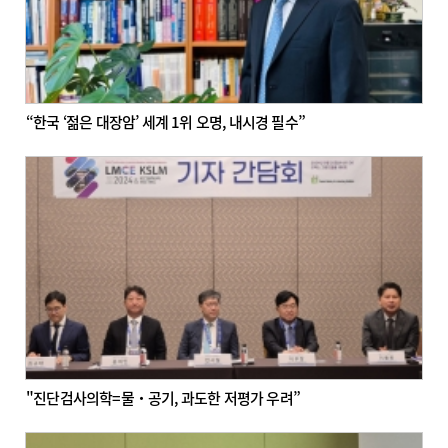
“한국 ‘젊은 대장암’ 세계 1위 오명, 내시경 필수”
"진단검사의학=물‧공기, 과도한 저평가 우려”