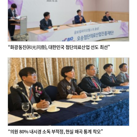
“화광동진(和光同塵), 대한민국 첨단의료산업 선도 최선”
“의원 80% 내시경 소독 부적정, 현실 왜곡 통계 착오”