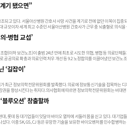
 보면 분석심사 대상 의료기관, 질병 등의 세부사항은 건강보험심사평가원장이 
 계기 됐으면”
사 대상이 되는 질병 항목에 대해서는 심평원이 자체적인 심사 방안을 마련할 수
가 불안을 느끼는 부분은 ’심평원장의 결정‘이다. 대한의사협회는 “심평원에 
렵게 만들 것”이라고 우려했다.복지부 고시를 통한 심사는 ..
 고조되고 있다. 서울아산병원 간호사 사망 사건을 계기로 전에 없던 이목이 집중
최대 규모이자 세계 최고 수준인 서울아산병원 간호사가 근무 중 뇌출혈로 의식을 
로 전원 후 숨진 사고는 대한민국 필수의료 체계의 민낯을 여실히 보여줬다.해당 
의·병협 교섭’
ipping)’을 받았어야 하는데, 공교롭게 수술이 가능한 의사 2명 모두 자리를 비워 
다.의료계는 물론 사회 전반적으로 큰 충격을 안겨준 이 사건을 두고 의료 전문
 실상이라고 ..
합(이하 보건노조)이 출범 24년 만에 최초로 시도한 의협, 병협 등 의료단체들
대로 공공의료 확충과 의료인력 처우 개선 등 9.2 노정합의를 이끌어냈던 보건노
자들의 업무환경 개선을 위해 의료단체들과 대화를 시도했다.대한의사협회·대한
닌 ‘길잡이’
 요청한 교섭은 7월 14일, 이어 7월 27일까지 2차례 모두 불발됐다.두 차
체가 교섭을 회피하기 위한 핑계를 대고 있다”며 “사용자 단체로서 의무를 방기
사용자 단체’ 자격을 두고 ..
회가 최근 정보의학전문위원회를 발족했다. 의료에 정보통신기술을 접목하는 디
건강권을 향상시킨다는 취지다.의사협회에 따르면 정보의학전문위원회는 비대면
의료플랫폼 구축, 공적 전자처방전 등에 관한 업무를 주로 논의할 것으로 보인다. 의
 ‘블루오션’ 창출할까
 의협의 방침은 고무적인 변화다. 의협은 지금까지 공식적으로 비대면 진료에 
코로나19 유행 기간에도 환자 안전성에 의문을 제기하며 부정적 입장을 내비쳤다
의료 및 비대면 플랫폼 논의를 중단해야 한다”며 당시 ..
CJ, 현대, 롯데 등 대기업들이 잇달아 바이오 열차에 서둘러 몸을 싣고 있다. 대기업
다. 이중 SK, GS, CJ 등은 유망한 기술을 보유한 바이오벤처를 인수합병하는