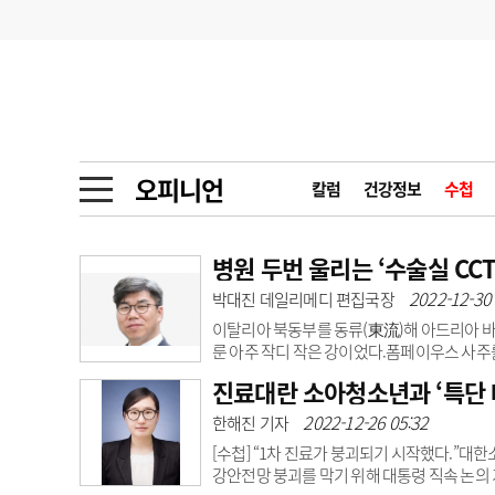
기부
모집
메디인포
인사
부음
오피니언
칼럼
건강정보
금주의 검색어
인물
초대석
피플
오피니언
칼럼
건강정보
수첩
1
의사인력 수급 추
동영상뉴스
2
성분명 처방
병원 두번 울리는 ‘수술실 CCT
포토뉴스
포토뉴스
2022-12-30 
박대진 데일리메디 편집국장
3
AI의료
이탈리아 북동부를 동류(東流)해 아드리아 
4
전공의 모집 결과
메디 Hospital
지역병원
중소병원
룬 아주 작디 작은 강이었다.폼페이우스 사
는 명령을 내리자 카이사르는 내란을 일으켜 
진료대란 소아청소년과 ‘특단 
5
의사국시 합격률
고사로 유명하다. 이후 ‘루비콘강을 건넜다’는
인포메이션
행정처분
판례
만 수술실 CCTV도 이제 돌이킬 수 없는 상황에
2022-12-26 05:32
한해진 기자
무화 됐다.2년의 유예기간이 종료되는 오는 20
[수첩] “1차 진료가 붕괴되기 시작했다.”
학회·연수강좌
학회/연수강좌
행사
강안전망 붕괴를 막기 위해 대통령 직속 논의