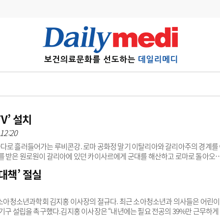
변경
사고
수첩
계
6
관리급여 실시
7
지필공 지원책
V’ 설치
12:20
8
수련환경 개선
바다로 흘러들어가는 루비콘강. 로마 공화정 말기 이탈리아와 갈리아주의 경계를
9
의과대학 입시
주를 받은 원로원이 갈리아에 있던 카이사르에게 군대를 해산하고 로마로 돌아오
로마로 진격했다.이 때 “주사위는 던져졌다”라는 말을 외치고 루비콘강을 건넜
대책’ 절실
10
약가인하
 말은 돌이킬 수 없는 정도로 진행된 상황 묘사에 왕왕 인용된다.결은 조금 다르
유권해석
정책/통계
공시
 놓였다. 2021년 9월 의료법 개정에 따라 일선 의료기관의 수술실 CCTV 설치가 
23년 9월 25일부터는 전신마취..
대한소아청소년과학회 김지홍 이사장의 절규다. 최근 소아청소년과 의사들은 어린이
 기구 설립을 촉구했다.김지홍 이사장은 “내년에는 필요 전공의 39%만 근무하게