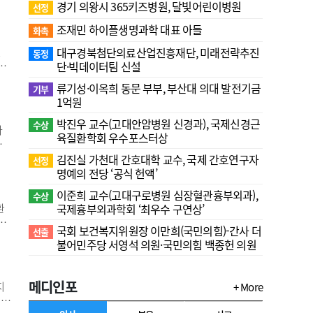
한
경기 의왕시 365키즈병원, 달빛어린이병원
선정
을
조재민 하이플생명과학 대표 아들
도권
화촉
된
대구경북첨단의료산업진흥재단, 미래전략추진
동정
다.
단·빅데이터팀 신설
상
류기성·이옥희 동문 부부, 부산대 의대 발전기금
기부
있
1억원
한
박진우 교수(고대안암병원 신경과), 국제신경근
수상
다
육질환학회 우수포스터상
립대
병원
김진실 가천대 간호대학 교수, 국제 간호연구자
선정
럼
명예의 전당 ‘공식 헌액’
모한
이준희 교수(고대구로병원 심장혈관흉부외과),
수상
환
국제흉부외과학회 ‘최우수 구연상’
분
국회 보건복지위원장 이만희(국민의힘)-간사 더
선출
이지
불어민주당 서영석 의원·국민의힘 백종헌 의원
.
답
메디인포
지
+ More
개정