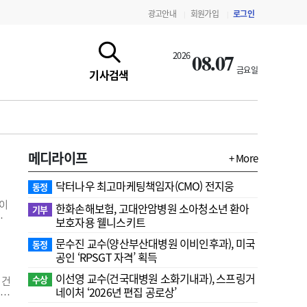
광고안내
회원가입
로그인
|
|
08.07
2026
금요일
기사검색
메디라이프
+ More
닥터나우 최고마케팅책임자(CMO) 전지웅
동정
 이
한화손해보험, 고대안암병원 소아청소년 환아
기부
라
보호자용 웰니스키트
다는
문수진 교수( 양산부산대병원 이비인후과), 미국
지
동정
지침·기준·평가
약제급여 심사 결과
공인 ‘RPSGT 자격’ 획득
의
이선영 교수(건국대병원 소화기내과), 스프링거
수상
 건
네이처 ‘2026년 편집 공로상’
 된