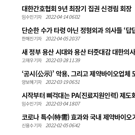
대한간호협회 9년 최장기 집권 신경림 회장
2022-04-14 06:02
임수민기자
단순한 수가 타령 아닌 정형외과 의사들 ‘답
2022-04-05 20:37
한해진기자
새 정부 용산 시대와 용산 터줏대감 대한의
2022-03-28 11:39
고재우기자
‘공시(公示)’ 악용, 그리고 제약바이오업체
2022-03-19 06:51
양보혜기자
시작부터 삐걱대는 PA(진료지원인력) 제도
2022-03-04 18:07
임수민기자
코로나 특수(特需) 효과와 국내 제약바이오
2022-02-05 06:42
신용수기자