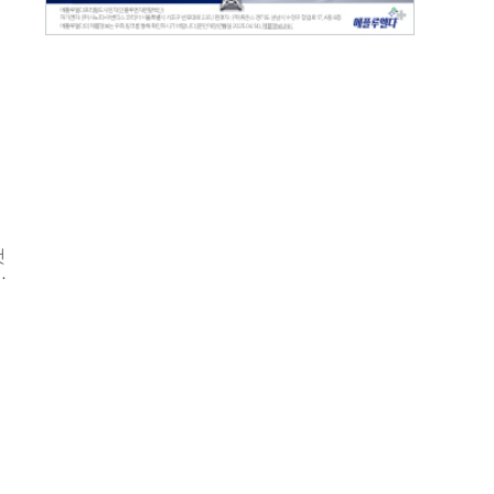
있
기를
 있
것
목
고
지에