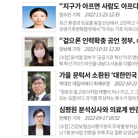
다”며 “소청과 진료대란을 방지하고 사회건강
“지구가 아프면 사람도 아프
우려는 수 년 전부터 제기돼 왔지만 최근 그
고객센터
회사소개
법적고지
보면 전국 64개 수련병원의 1년 차 전공의가 5
2022-11-23 12:35
임수민 기자
상급종합병원 관계자는 “소청과 얘기가 회의에
최근 환경과 의료를 동일선상에서 고민하고 
유엔기후변화협약에서 “우리는 기후 지옥으로
사실 환경 문제는 어제 오늘의 일이 아니다. ‘
“겉으론 인력확충 공언 정부,
하게 느껴질 정도다.심각한 문제는 이러한 대
다는 점이다.대기오염은 호흡기질환 뿐 아니라
2022-10-31 12:39
양보혜 기자
피해를 초래하고 있다.보건계량평가연구소에 따르
[수첩] 윤석열 정부가 ‘공공기관 혁신’이란
퉈 혁신가이드라인을 내놨다.서동용 더불어민
병원의 감축 인원은 423명에 달한다.전북대병원
가을 문턱서 소환된 ‘대한민국
35명 등이다. 이중 다수가 코로나19 유행 
내팽개 처지고 있다”며 공분을 터뜨리고 있다
2022-10-21 
박대진 데일리메디 취재부장
지는 더 지켜봐야 한다.정부의 공공기관 통폐합 
“청춘은 들고양이처럼 재빨리 지나가고, 그 
되는 요즘이다.과거를 회상하는 횟수가 잦아짐
이라 위안도 삼는다.그 시절 노래가 가미되면
심평원 분석심사와 의료계 반
만 가끔은 사무치게 돌아가고 싶을 때도 있다.
‘추억’에는 ‘함께’라는 부사가 붙어 있어 가능
2022-09-17 05:52
한해진 기자
을 찾아냈다. 그 유무에 따라 두 단어를 구분하
[수첩] 건강보험심사평가원의 주제별 분석심
난 7월 본사업 전환을 위해 주요 질환 요양