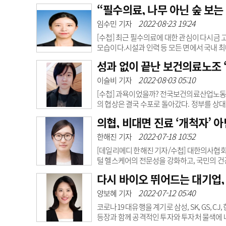
령안을 입법예고한 바 있다.신설되는 규정을
“필수의료, 나무 아닌 숲 보는
도로 정해 공고한다‘고 정의됐다.이는 분석심
도록 법적 근거를 부여하겠다는 의미다.의료계
2022-08-23 19:24
임수민 기자
하게 재량권을 부여해 처분 불법성을 다투기 어
[수첩] 최근 필수의료에 대한 관심이 다시금
모습이다.시설과 인력 등 모든 면에서 국내 
었지만 수술할 수 있는 의사가 없어 타병원으
성과 없이 끝난 보건의료노조 ‘
호사는 당시 ‘뇌동맥류결찰술(Aneurysm cl
른 병원으로 전원됐고, 불행하게도 숨을 거뒀
2022-08-03 05:10
이슬비 기자
은 대한민국 중증 환자 치료 시스템의 안타까운
[수첩] 과욕이었을까? 전국보건의료산업노동조
의 협상은 결국 수포로 돌아갔다. 정부를 상
이번에는 처음으로 중소병원과 개원가 근로
의협, 비대면 진료 ‘개척자’ 아
과의사협회·대한한의사협회·대한병원협회에 노조가
나 교섭이 성립되지 않자 보건노조는 “의료단
2022-07-18 10:52
한해진 기자
는 태도”라고 비난 수위를 높였다. 하지만 이 ‘
[데일리메디 한해진 기자/수첩] 대한의사협
털 헬스케어의 전문성을 강화하고, 국민의 
료를 비롯한 의학정보원 설립, EMR 인증, 
다시 바이오 뛰어드는 대기업,
정보와 관련한 정부사업에 적극 대응하겠다는
해서는 반대를 내세웠다. 전화처방이 시작된 
2022-07-12 05:40
양보혜 기자
지난해 말에도 의협은 “합리적 검토 없는 원격
코로나19 대유행을 계기로 삼성, SK, GS, 
등장과 함께 공격적인 투자와 투자처 물색에 나섰