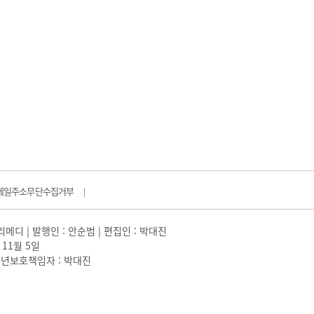
메일주소무단수집거부
|
일리메디 | 발행인 : 안순범 | 편집인 : 박대진
 11월 5일
 |청소년보호책임자 : 박대진