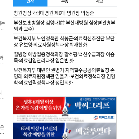
별
인사
부음
사고
 있
창원경상국립대병원 제6대 병원장 박동준
과도
부산보훈병원장 김영대(前 부산대병원 심장혈관흉부
되는
외과 교수)
잃
간
보건복지부 노인정책관 최봉근·의료혁신추진단 부단
다
장 유보영·의료자원정책과장 박재찬外
가들
질병청 예방접종정책과장 황호평·백신수급과장 이승
과
묵·의료감염관리과장 임은빈 外
조가
보건복지부 대변인 권병기·지역필수공공의료실장 손
치
영래·의료자원정책관 임을기-보건의료정책과장 김영
례
학·의료인력정책과장 정연희外
하
지
 진
료
대
.
들은
 방