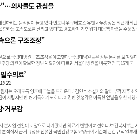
 안전망 붕괴를 막기 위한 정부 지원이 절실하다”고 설파했다.소청과 위기에 대
다”…의사들도 관심을
 심각성이 가속화 되는 양상이다.데일리메디가 조사한 전국 수련병원 전공의 현황
광고안내
7명에 불과하다. 즉 병원 한 곳 당 1년 차 전공의가 한 명도 되지 않는 셈이다.수
 올라올 때마다 분위기가 무겁다”고..
개선하려는 움직임이 늘고 있다.안토니우 구테흐스 유엔 사무총장은 최근 개최
 향하는 고속도로를 달리고 있다”고 경고하며 기후 위기 대응책 마련을 주문했
지구의 허파, 아마존이 아파요’, ‘빙하가 녹고 있어요’ 등 환경보호 표어는 이제 식
 속으론 구조조정”
기오염 등이 단순한 환경 문제로 그치지 않고 우리 건강에 심각한 악영향을 주고 
 치매, 심혈관질환, 비만 등에 직‧간접적인 영향을 주며 현대인들에게 광범위
면 2019년 전 세계 주요 사망 원인은..
 명분으로 국립대병원 구조조정을 예고했다. 국립대병원들은 정부 눈치를 보며 앞
주당 의원이 확보한 정부 계획안에 따르면 서울대병원을 비롯한 전국 15개 국
 111명, 경북대병원 106명, 충북대병원 43명, 서울대병원 35명, 분당서울대
 필수의료’
대응에 투입했던 간호인력이다. 이들은 “코로나19 사태에서 헌신했지만 헌신짝처
. 코로나에 독감까지 트윈데믹 우려가 큰 상황에서의 정부 선택이 과감한지 무
15:22
및 인력 감축..
그림자는 오래도록 영혼에 그늘을 드리운다.” 김연수 소설가의 말이 부쩍 자주 소
이 서럽지만 한 켠 기특하기도 하다. 아련한 옛생각은 아득한 앞날을 위한 자양
 과거를 호출하는 힘이 배가된다. 과거로 돌아가고 싶다는 생각을 하지 않는 편
감·거부감
그곳에는 늘 누군가가 자리한다. 친구나 동료에 의해 그 시절이 복원되기도 한다
한 일이다.기억과 추억 차이에 대한 질문을 왕왕 받는다. 천착 끝에 ‘그리움’이란 
는 게 가장 설득력 있게 느껴졌다..
사 본사업 전환이 코앞으로 다가왔지만 의료계 반발이 여전하다.보건복지부는 
급여 분석심사 근거 규정을 신설한 국민건강보험 요양급여 기준에 관한 규칙 일부