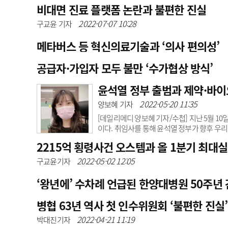
식을 선택했다. 삼성바이오로직스는 주특기인 
비대면 진료 플랫폼 논란과 불편한 진실
다. 롯데바이오로직스는 삼성이 닦아 놓은 루
맞이하는 모습에 기시감이 든다. 2000년대 초
2022-07-07 10:28
구교윤 기자
다.당시 대기업들의 바이오 ..
메타버스 등 혁신의료기술과 ‘의사 편의성’
공급자·가입자 모두 불만 ‘수가협상 방식’
윤석열 정부 출범과 제약·바이
2022-05-20 11:35
양보혜 기자
[데일리메디 양보혜 기자/수첩] 지난 5월 10
이다. 취임사를 통해 윤석열 정부가 향후 우
됐다. 과학과 기술을 통한 혁신으로 성장과 도
2215억 횡령사건 오스템과 올 1분기 최대
는 ‘제약·바이오’다. 코로나19 대유행을 겪
있다.국부 창출을 위한 먹거리이면서 동시에 
2022-05-02 12:05
구교윤기자
서 ‘K-바이오’ 육성을 위해 ..
‘왕년에’ 수차례 언급된 한양대병원 50주년
병협 63년 역사 첫 인수위원회 ‘불편한 진실’
2022-04-21 11:19
박대진기자