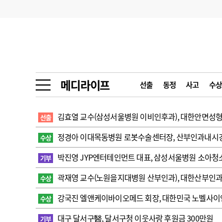
기부
모집
메디인포
인사
부음
오피니언
칼럼
건강정보
금주의 검색어
인물
초대석
피플
메디라이프
선출
동정
사고
수상
1
의사인력 수급 추
동영상뉴스
2
성분명 처방
김효열 교수(삼성서울병원 이비인후과), 대한안면성
선출
포토뉴스
포토뉴스
3
AI의료
정경아 이대목동병원 로봇수술센터장, 산부인과내시경학회 
수상
4
전공의 모집 결과
메디 Hospital
지역병원
중소병원
박진영 JYP엔터테인먼트 대표, 삼성서울병원 소아청
기부
5
의사국시 합격률
곽재영 교수(노원을지대병원 산부인과), 대한산부인
수상
인포메이션
행정처분
판례
강국진 엘앤케이바이오메드 회장, 대한민국 노벨사
수상
학회·연수강좌
학회/연수강좌
행사
대구 달서구醫, 달서구청 이웃사랑 후원금 300만원
기부