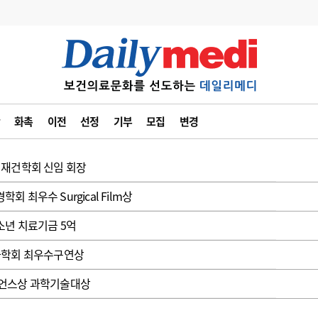
변경
사고
수첩
화촉
이전
선정
기부
모집
변경
계
6
관리급여 실시
7
지필공 지원책
형재건학회 신임 회장
8
수련환경 개선
최우수 Surgical Film상
9
의과대학 입시
소년 치료기금 5억
10
약가인하
과학회 최우수구연상
유권해석
정책/통계
공시
이언스상 과학기술대상