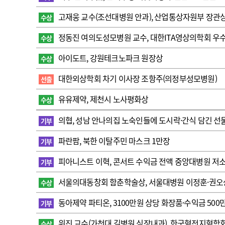
고객센터
회사소개
법적고지
고재웅 교수(조선대병원 안과), 산업통상자원부 장관
수상
정동진 여의도성모병원 교수, 대한ITA영상의학회 우
수상
아이도트, 강원테크노파크 원장상
수상
대한외상학회 차기 이사장 조항주(의정부성모병원)
선출
유유제약, 제천시 노사평화상
수상
의협, 성남 안나의집 노숙인들에 도시락·간식 담긴 선
기부
파란팜, 북한 이탈주민 마스크 1만장
기부
피아니스트 이혁, 콘서트 수익금 전액 중앙대병원 저
기부
서울의대동창회 함춘학술상, 서울대병원 이정훈·권오
수상
동아제약 파티온, 3100만원 상당 화장품·수익금 50
기부
위진 교수(가천대 길병원 심장내과), 한국혈전지혈학
수상