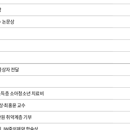
광고안내
상
수 논문상
물상자 전달
소득층 소아청소년 치료비
상·최홍윤 교수
0만원 취약계층 기부
회 JW중외제약 학술상