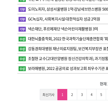
도미노피자, 삼성서울병원 1억·강남세브란스병원 50
기부
GC녹십자, 사회복지시설·대한적십자 성금 2억원
기부
넥슨재단, 푸르메재단 넥슨어린이재활병원 3억
기부
대한뇌졸중학회, 2022 한국과학기술단체총연합회 ‘회
수상
강동경희대병원 재난의료지원팀, 보건복지부장관 표
수상
조철현 교수(고대안암병원 정신건강의학과), 과기정
수상
보라매병원, 2022 공공의료 성과보고회 최우수기관 
수상
현재
최신기사
1
2
3
4
5