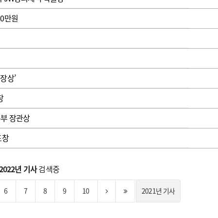
00만원
장상’
창
통부 장관상
표창
2022년 기사
검색중
6
7
8
9
10
2021년 기사