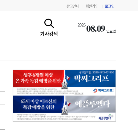
광고안내
회원가입
로그인
|
|
08.09
2026
일요일
기사검색
지침·기준·평가
약제급여 심사 결과