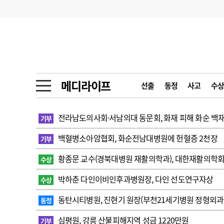
기부
모집
메디인포
인사
부음
오피니언
칼럼
건강정보
금주의 검색어
인물
초대석
피플
메디라이프
선출
동정
사고
수상
1
의사인력 수급 추
동영상뉴스
2
성분명 처방
전라남도의사회·서남의대 동문회, 화재 피해 화순 백
기부
포토뉴스
포토뉴스
3
AI의료
백혈병소아암협회, 화순전남대병원에 헌혈증 2천장
기부
4
전공의 모집 결과
메디 Hospital
지역병원
중소병원
황종문 교수(경북대병원 재활의학과), 대한재활의학
수상
5
의사국시 합격률
박하춘 다인이비인후과병원장, 다인 선도연구자상
수상
인포메이션
행정처분
판례
동탄시티병원, 진현기 원장(부천21세기병원 정형외과
동정
학회·연수강좌
학회/연수강좌
행사
심평원, 강릉 산불피해지역 성금 1220만원
기부