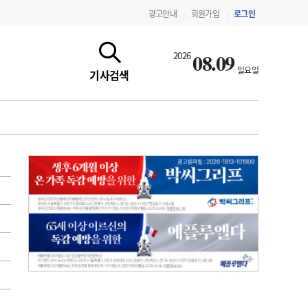
광고안내
회원가입
로그인
|
|
08.09
2026
일요일
기사검색
지침·기준·평가
약제급여 심사 결과