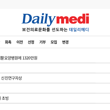
변경
사고
수첩
화촉
이전
선정
기부
모집
변경
계
6
관리급여 실시
7
지필공 지원책
재활요양병원에 1320만원
8
수련환경 개선
9
의과대학 입시
회 신진연구자상
10
약가인하
유권해석
정책/통계
공시
) 초빙