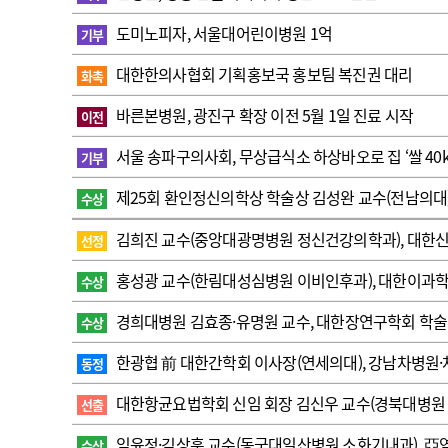
고객센터
회사소개
법적고지
도미노피자, 서울대어린이병원 1억
기부
대한한의사협회 기획홍보국 홍보팀 복진권 대리
화촉
바른본병원, 광진구 확장 이전 5월 1일 진료 시작
이전
서울 송파구의사회, 무상급식소 하상바오로 집 ‘쌀 40k
기부
제25회 환인정신의학상 학술상 김성완 교수(전남의대
수상
김희진 교수(중앙대광명병원 정신건강의학과), 대한
선정
홍성광 교수(한림대성심병원 이비인후과), 대한이과
수상
경희대병원 김효종·유명원 교수, 대한장연구학회 학
수상
한광협 前 대한간학회 이사장(연세의대), 강남차병원·
동정
대한항균요법학회 신임 회장 김신우 교수(경북대병원
선출
임윤정·김상훈 교수 (동국대일산병원 소화기내과), 
수상