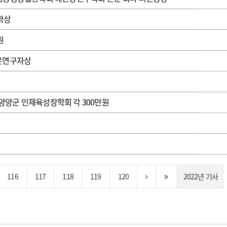
학상
원
젊은연구자상
양군 인재육성장학회 각 300만원
116
117
118
119
120
2022년 기사