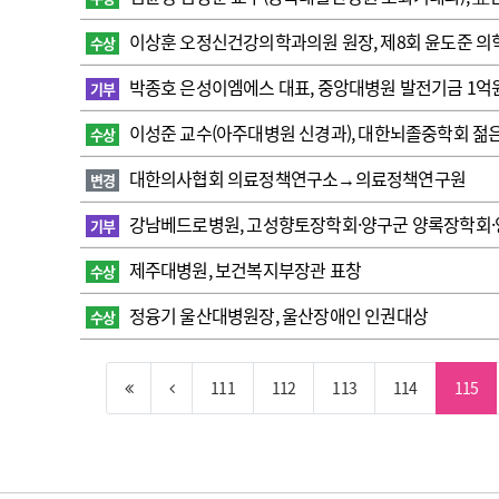
이상훈 오정신건강의학과의원 원장, 제8회 윤도준 의
수상
박종호 은성이엠에스 대표, 중앙대병원 발전기금 1억
기부
이성준 교수(아주대병원 신경과), 대한뇌졸중학회 
수상
대한의사협회 의료정책연구소→의료정책연구원
변경
강남베드로병원, 고성향토장학회·양구군 양록장학회·양
기부
제주대병원, 보건복지부장관 표창
수상
정융기 울산대병원장, 울산장애인 인권대상
수상
111
112
113
114
115