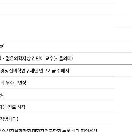
광고안내
g’
)‧젊은의학자상 김민아 교수(서울의대)
신경정신의학연구재단 연구기금 수혜자
학회 우수구연상
술상
차움 진료 시작
 감염내과)
亞염증성장질환학회·대한장연구학회 논문 최다 피인용상