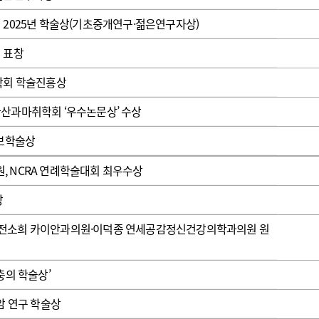
광고안내
 2025년 학술상(기초중개연구·젊은연구자상)
 표창
재학회 학술진흥상
산과마취학회 ‘우수논문상’ 수상
정보학술상
 NCRA 연례학술대회 최우수상
창
·전소희 카이안과의원·이덕종 연세공감정신건강의학과의원 원
충의 학술상’
암 연구 학술상