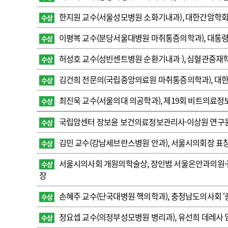
고객센터
회사소개
법적고지
한지원 교수(서울성모병원 소화기내과), 대한간암학회
수상
이평복 교수(분당서울대병원 마취통증의학과), 대통령
수상
허성호 교수( 성빈센트병원 순환기내과 ), 심혈관중
수상
김건희 전문의(국립중앙의료원 마취통증의학과), 대한
수상
최진욱 교수(서울의대 의공학과), 제19회 비트의료
수상
국립암센터 장보윤 보건의료정보관리사·이상원 연구원,
수상
김민 교수(강남세브란스병원 안과), 서울시의회장 표
수상
서울시의사회 개원의학술상, 장인범 서울온안과의원
수상
장
손혜주 교수(단국대병원 핵의학과), 충청남도의사회 ‘
수상
정요셉 교수( 의정부성모병원 병리과), 유선희 데레사 
수상