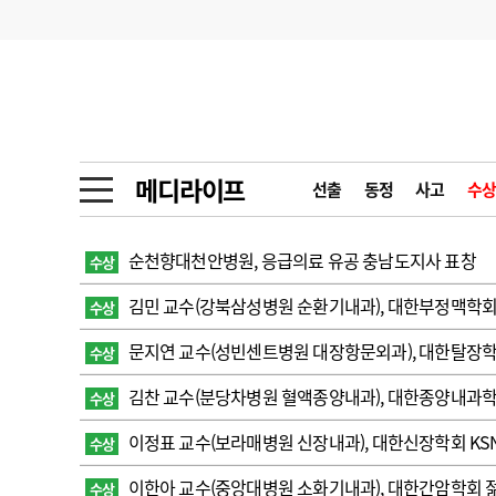
기부
모집
메디인포
인사
부음
오피니언
칼럼
건강정보
금주의 검색어
인물
초대석
피플
메디라이프
선출
동정
사고
수상
1
의사인력 수급 추
동영상뉴스
2
성분명 처방
순천향대천안병원, 응급의료 유공 충남도지사 표창
수상
포토뉴스
포토뉴스
3
AI의료
김민 교수(강북삼성병원 순환기내과), 대한부정맥학회 
수상
4
전공의 모집 결과
메디 Hospital
지역병원
중소병원
문지연 교수(성빈센트병원 대장항문외과), 대한탈장
수상
5
의사국시 합격률
김찬 교수(분당차병원 혈액종양내과), 대한종양내과
수상
인포메이션
행정처분
판례
이정표 교수(보라매병원 신장내과), 대한신장학회 K
수상
학회·연수강좌
학회/연수강좌
행사
이한아 교수(중앙대병원 소화기내과), 대한간암학회
수상