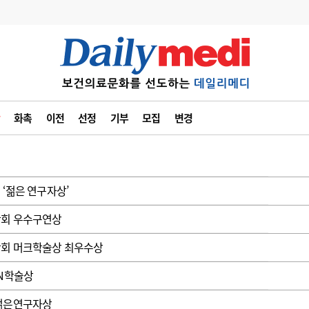
변경
사고
수첩
화촉
이전
선정
기부
모집
변경
계
6
관리급여 실시
7
지필공 지원책
8
수련환경 개선
‘젊은 연구자상’
9
의과대학 입시
학회 우수구연상
10
약가인하
학회 머크학술상 최우수상
유권해석
정책/통계
공시
SN학술상
 젊은연구자상