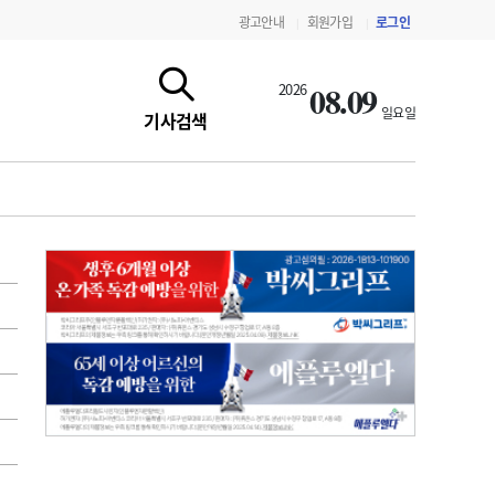
광고안내
회원가입
로그인
|
|
08.09
2026
일요일
기사검색
지침·기준·평가
약제급여 심사 결과