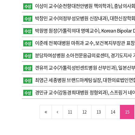
이상미 교수(순천향대천안병원 핵의학과), 충남의사회 
수상
박창민 교수(의정부성모병원 신장내과), 대한신장학
수상
박원명 원장(가톨릭의대 명예교수), Korean Bipolar D
수상
이준례 전북대병원 마취과 교수, 보건복지부장관 표창
수상
분당차여성병원 소아전문응급의료센터, 경기도지사 
수상
겐유끼 교수(가톨릭성빈센트병원 산부인과), 일본산
수상
최영근 세종병원 브랜드마케팅실장, 대한의료법인연
수상
경민규 교수(강동경희대병원 정형외과), 스프링거 네이
수상
11
12
13
14
15