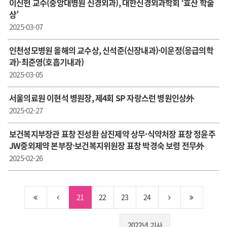
이신헌 교수(중앙대병원 신경외과), 대한신경외과학회 ‘효산 학술
상’
2025-03-07
인천성모병원 올해의 교수상, 신석준(신장내과)·이운정(응급의학
과)·최준영(호흡기내과)
2025-03-05
서울의료원 이현석 병원장, 제4회 SP 자랑스런 병원인상外
2025-02-27
보건복지부장관 표창 진성환 삼진제약 상무·식약처장 표창 정윤주
JW중외제약 본부장·보건복지위원장 표창 박경숙 보령 전무外
2025-02-26
21
22
23
24
2022년 기사