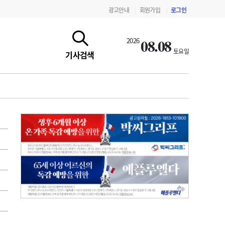
광고안내
회원가입
로그인
|
|
08.08
2026
토요일
기사검색
지침·기준·평가
약제급여 심사 결과