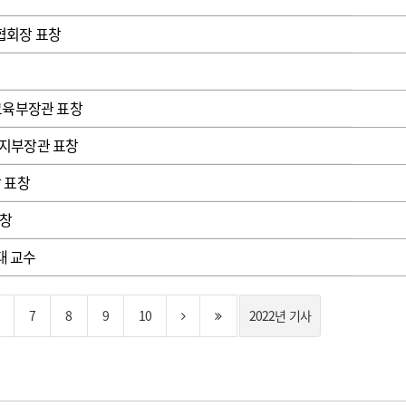
협회장 표창
교육부장관 표창
지부장관 표창
 표창
표창
대 교수
7
8
9
10
2022년 기사