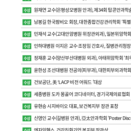
고객센터
회사소개
법적고지
원재연 교수(은평성모병원 안과), 제34회 탑콘안과학
수상
남봉길 한국팜비오 회장, 대한종합건강관리학회 ‘특별
수상
민재석 교수(고대안암병원 위장관외과), 일본위암학
수상
인하대병원 이지은 교수·조정임 간호사, 질병관리청장
수상
정재훈 교수(양산부산대병원 외과), 아태위암학회 ‘최
수상
윤한성 조선대병원 전공의(피부과), 대한피부외과학
수상
건보공단, 美 ‘LACP 비전 어워드 ’대상
수상
세종병원 도카 몽골어 코디네이터, 경기국제의료협회 
수상
유현승 시지바이오 대표, 보건복지부 장관 표창
수상
신영인 교수(길병원 안과), 亞太안과학회 ‘Poster Discus
수상
엔자임헬스, 건강친화기업 복지부 장관상
수상