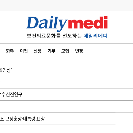
변경
사고
수첩
화촉
이전
선정
기부
모집
변경
계
6
관리급여 실시
7
지필공 지원책
호인상’
8
수련환경 개선
창
9
의과대학 입시
 우수신진연구
10
약가인하
유권해석
정책/통계
공시
조 근정훈장·대통령 표창