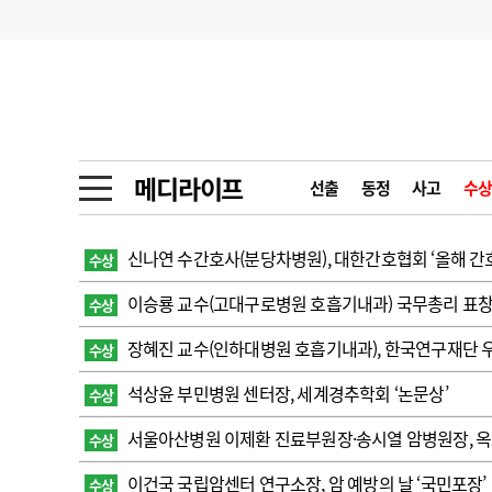
기부
모집
메디인포
인사
부음
오피니언
칼럼
건강정보
금주의 검색어
인물
초대석
피플
메디라이프
선출
동정
사고
수상
1
의사인력 수급 추
동영상뉴스
2
성분명 처방
신나연 수간호사(분당차병원), 대한간호협회 ‘올해 간
수상
포토뉴스
포토뉴스
3
AI의료
이승룡 교수(고대구로병원 호흡기내과) 국무총리 표
수상
4
전공의 모집 결과
메디 Hospital
지역병원
중소병원
장혜진 교수(인하대병원 호흡기내과), 한국연구재단
수상
5
의사국시 합격률
석상윤 부민병원 센터장, 세계경추학회 ‘논문상’
수상
인포메이션
행정처분
판례
서울아산병원 이제환 진료부원장·송시열 암병원장, 옥
수상
학회·연수강좌
학회/연수강좌
행사
이건국 국립암센터 연구소장, 암 예방의 날 ‘국민포장’
수상