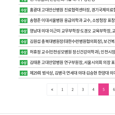
홍광대 고대안산병원 진료협력센터장, 경기국제의료
수상
송형준 이대서울병원 응급의학과 교수, 소방청장 표창
수상
영남대 의대 이근미 교무부학장·도경오 교육부학장, 
수상
김원섭 충북대병원장(대한수련병원협의회장), 보건복
수상
허휴정 교수(인천성모병원 정신건강의학과), 인천시장
수상
김태훈 고대안암병원 연구부원장, 서울시의회 의장 
수상
제29회 범석상, 김병극 연세대 의대·김승현 한양대 의
수상
1
2
3
4
5
6