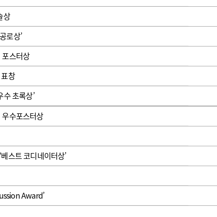
광고안내
술상
공로상’
회 포스터상
 표창
우수 초록상’
회 우수포스터상
‘베스트 코디네이터상’
sion Award’