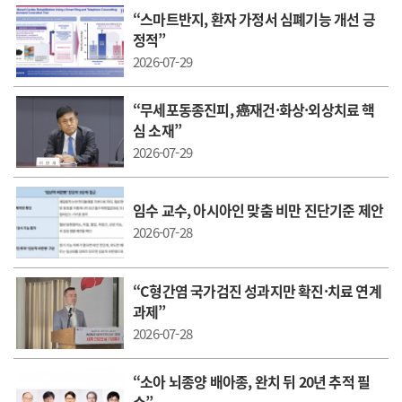
“스마트반지, 환자 가정서 심폐기능 개선 긍
정적”
2026-07-29
“무세포동종진피, 癌재건·화상·외상치료 핵
심 소재”
2026-07-29
임수 교수, 아시아인 맞춤 비만 진단기준 제안
2026-07-28
“C형간염 국가검진 성과지만 확진·치료 연계
과제”
2026-07-28
“소아 뇌종양 배아종, 완치 뒤 20년 추적 필
수”