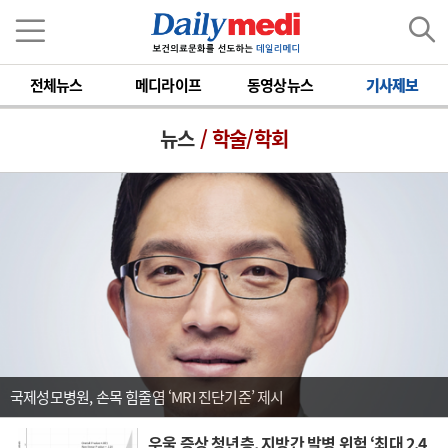
전체뉴스
메디라이프
동영상뉴스
기사제보
뉴스
/ 학술/학회
국제성모병원, 손목 힘줄염 ‘MRI 진단기준’ 제시
우울 증상 청년층, 지방간 발병 위험 ‘최대 2.4