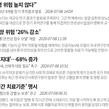
나빠질 수 있는 만큼 사망 위험이 높은 환자를 초기 단계에서 정확히 가려내는 게 
 위험 높지 않다”
 중환자실, 수술실, 수혈 등 필요한 의료자원을 적절히 배분할 수 있다.하지만 
손상 부위와 정도, 환자 나이와 몸 상태, 병원 전 응급처치와 병원 도착 후 치료 과
2026-07-08 14:09
6년 9개월 장기 추적결과 발표
연구들은 소규..
는다는 대규모 연구 결과가 발표돼 주목된다. 그간 학계에서는 달걀 섭취와 당뇨
국인을 대상으로 한 장기 추적연구를 통해 직접적인 연관성이 없음이 명확히 규
근 교수와 정연구 신경외과 교수 연구팀은 지난 2011년부터 2012년까지 강북
 위험 ‘26% 감소’
005명을 대상으로 평균 6.9년간 추적 관찰을 진행했다. 연구팀은 달걀 섭취량에 
개 그룹으로 분류, 당뇨병 발생 위험과의 관계를 면밀히 분석했다.그 결과, 달걀을 
2026-07-08 11:39
) 안전성 점수 모델’ 개발
지 않는 그룹과 비교해 당뇨병 발병..
(肝) 기능이 급격히 악화될 위험을 예측하는 인공지능(AI) 모델이 국내 연구진
러다임을 넘어 환자 안전성을 최우선으로 고려한 맞춤형 치료가 가능해질 전망이다
 환자 2026명 데이터를 분석, ‘머신러닝 기반 간 안전성 점수(Machine
각지대’…68% 증가
re, MHSS)’ 모델을 구축했다고 8일 밝혔다.그동안 간 기능을 평가할 때는 Child-Pugh 점
들이 활용돼 왔다. 그러나 이들 도구는 혈액검사 수치 위주로만 간 기능을 평가할 뿐 종양
2026-07-08 10:51
, 선제적 대응 필요” 촉구
관리 사각지대 문제가 심각한 사회적 과제로 떠오른 가운데 학계가 조속한 국가 차
는 최근 한국보건사회연구원이 발표한 ‘청년 고혈압 환자 현황 및 영향 요인 
를 표명하며, 위험군에 대한 맞춤형 관리가 시급하다고 7일 밝혔다.보고서에 따르
시간 치료기준’ 명시
 인구 1000명당 10.7명에서 2023년 18.0명으로 8년간 68.2% 증가했다.특히 
22.8명으로 늘어났다. 이는 조사 전 기간에 걸쳐 다인 가구 유병률인 10.1명에서
2026-07-08 06:31
험신호 감별·눈 보호” 권고
“..
됐다. 새 지침은 ‘발병 후 72시간 안에 스테로이드 치료’를 시작하도록 권고하고
인하는 절차와 눈 보호, 회복 이후 재활치료까지 단계별 관리 원칙을 담았다.대