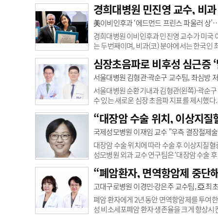
면신경학회는 7일 순천향대서울병원에서 열린 
경희대병원 민진영 교수, 비과 
침’을 발표했다.이번 지침은 지난 2010년 급
서 필요한 9개 핵심질문을 새로 설정하고, 
美이비인후과 ‘에드먼드 프린스 파울러 상
과, 신경과, 재활의학과, 안과, 성형외과, 신경
경희대병원 이비인후과 민진영 교수가 미국 이
는 두번째이며, 비과(코) 분야에서는 한국인
서 열린 이비인후과학회 통합 춘계학술대회에서 ‘에드
심장초음파로 비후성 심근증 ‘
일 밝혔다.이 상은 미국 이비인후과 분야에서 오랜
Society)’가 1971년 제정, 수여하고 있다
서울대병원 김형관·곽순구 교수팀, 좌심방 
수여한다.민 교수가 수상한 논문은 ‘제2형 염증 
서울대병원 순환기내과 김형관(왼쪽)·곽순구 
수 있는 새로운 심장 초음파 지표를 제시했다
심근증으로 진단받고 1년 이상 추적 심장초음파
“ 대장암 수술 위치, 이상지질
다.비후성 심근증은 심장 근육이 비정상적으
험이 높아질 수 있어 조기 고위험군 선별이 
국제성모병원 이재임 교수 "우측 결장절제술 수
구조 변화가 상당히 진행된 뒤에야 떨어지는 경
대장암 수술 위치에 따라 수술 후 이상지질
성모병원 외과 교수 연구팀은 ‘대장암 수술 후
표했다고 7일 밝혔다. 연구팀(교신저자 국제
“ 폐암환자, 면역항암제 중단
강사)은 한국암등록통계, 국민건강보험공단, 건
2019년까지 대장암 수술을 받은 환자 8288명
고대구로병원 이경민·강은주 교수팀, 亞 최초
장절제술을 받은 환자는 4975명이었으며 추
폐암 환자에게 2년 동안 면역항암제를 투여한
성 비소세포폐암 환자 생존율을 크게 향상시