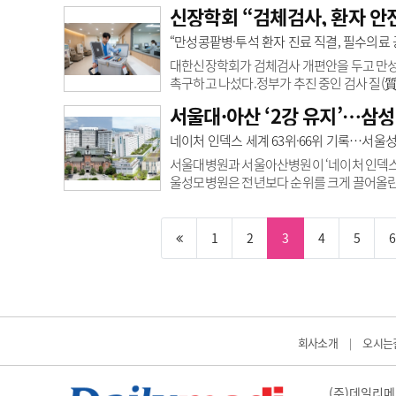
이에 따라 2년 치료 종료 후에도 암이 재발 
신장학회 “검체검사, 환자 안
였으나, 이를 뒷받침할 근거는 부족한 실정이
여로 인한 새로운 부작용이나 질환이 발생하
“만성콩팥병·투석 환자 진료 직결, 필수의료
민·강은주 교수팀은 면역항암제 투여 중단에 
대한신장학회가 검체검사 개편안을 두고 만성
촉구하고 나섰다.정부가 추진 중인 검사 질(質
채취부터 분석, 결과 보고까지 전(全) 과정의
서울대·아산 ‘2강 유지’…삼성 
회는 “만성콩팥병과 투석 환자의 경우 진료 
치는 만큼 신중한 제도적 접근이 필요하다”고 7
네이처 인덱스 세계 63위·66위 기록…서울성
장이식 후 관리 등은 신속하고 안정적인 검사 
서울대병원과 서울아산병원이 ‘네이처 인덱스(Natu
울성모병원은 전년보다 순위를 크게 끌어올린 
타나 향후 추이가 주목된다.최근 공개된 네이처 
컬센터가 세계 1위를 기록하고 있다. 해당 순위는
재 집계다.국내 병원 중에는 서울대병원이 세
1
2
3
4
5
6
327위로,&nbs..
회사소개
오시는
|
(주)데일리메디