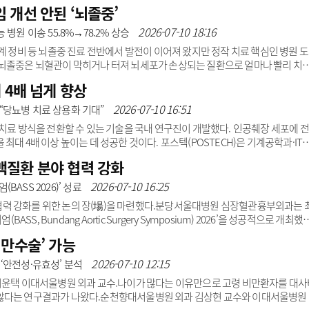
같은 변화 이면에서는 ‘약물만으로 비만치료가 가능하며 수술은 더 이상 필요하지
 개선 안된 ‘뇌졸중’
만대사외과학회 박성수 초대 이사장(고려대학교 안암병원)은 이러한 분위기에 대
해”라고 단언했다.그는 “비만치료는 환자 상태에 맞게 약물과 수술을 적절히 활용
2026-07-10 18:16
병원 이송 55.8%→78.2% 상승
술이 여전히 가장 효과적이고 지속 ..
계 정비 등 뇌졸중 진료 전반에서 발전이 이어져 왔지만 정작 치료 핵심인 병원 
.뇌졸중은 뇌혈관이 막히거나 터져 뇌세포가 손상되는 질환으로 얼마나 빨리 치
 병원에 도착하고 적절한 치료를 받는 것이 중요하다.이와 관련, 분당서울대병
 4배 넘게 향상
0년간 국내 뇌졸중 진료와 그 결과가 어떻게 변화해 왔는지를 종합적으로 분석한 
‘급성기 뇌졸중 적정성 평가’ 자료와 국민건강보험공단 청구 자료와 사망 자료
2026-07-10 16:51
“당뇨병 치료 상용화 기대”
이터 13만 6191건을 분석한 것이다.그 ..
 치료 방식을 전환할 수 있는 기술을 국내 연구진이 개발했다. 인공췌장 세포에 
대 4배 이상 높이는 데 성공한 것이다. 포스텍(POSTECH)은 기계공학과·IT
 기계공학과 통합과정 김지환 씨, 미래IT융합연구원 용의중 박사 연구팀이 이 
맥질환 분야 협력 강화
은 전도성 잉크와 바이오 잉크를 동시에 출력하는 바이오 하이브리드 3D 프린팅 
 균일한 전기 자극을 주는 플랫폼을 개발했다. 1형 당뇨병은 췌장 안에서 인슐
2026-07-10 16:25
ASS 2026)’ 성료
면..
력 강화를 위한 논의 장(場)을 마련했다.분당서울대병원 심장혈관흉부외과는 
 Bundang Aortic Surgery Symposium) 2026’을 성공적으로 개최했
장혈관흉부외과가 2년마다 주최하는 대동맥 질환 분야 국제 학술 행사다. 이번 심
비만수술’ 가능
 대동맥 장기관리 전략’을 주제로 박계현·이재항·정준철 교수가 공동 주관했다.미
1명과 국내 연자 24명이 참여했으며 전국 각지에서 심장혈관흉부외과 의료진 130여
2026-07-10 12:15
‘안전성·유효성’ 분석
다.행사에서는..
이윤택 이대서울병원 외과 교수. 나이가 많다는 이유만으로 고령 비만환자를 대사
않다는 연구결과가 나왔다.순천향대서울병원 외과 김상현 교수와 이대서울병원