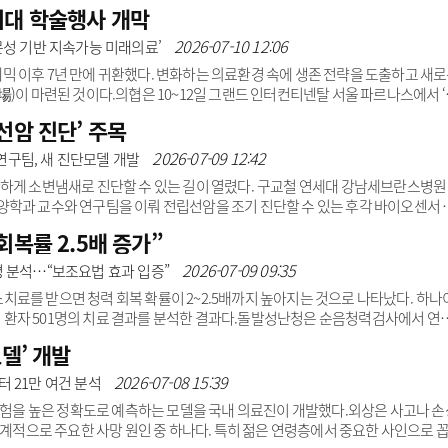
에서도 대사비만수술이 안전하게 시행될 수 있다는 연구결과를 발표했다.연구팀
최대 학술행사 개막
 대사비만수술을 받은 환자 410명을 분석했다. 이 중 55세 이상 고령군은 39명, 5
술 안전성과 수술 1년 후 체중 감소 및 동반질환 개선 효과를 비교했다. 그 결과, 
2026-07-10 12:06
문성 기반 지속가능 미래의료’
술 및 재입원율, 사망률에서..
 이후 7년 만에 귀환했다. 변화하는 의료환경 속에 생존 전략을 도출하고 새
)이 마련된 것이다.의협은 10~12일 그랜드 인터컨티넨탈 서울 파르나스에서 ‘
 주제로 제43차 종합학술대회‘를 개최한다고 10일 밝혔다.김택우 의협회장은
선암 진단’ 주목
개최되는 큰 행사”라며 “의료계가 당면한 많은 과제와 해결책을 담고, 전(全) 
이어 “이번 학술대회는 초고령 사회 진입과 필수의료를 비롯한 의료시스템 붕괴 위
2026-07-09 12:42
구팀, 새 진단모델 개발
 도출한다”고 덧붙였다..
하게 소변냄새로 진단할 수 있는 길이 열렸다. 구교철 연세대 강남세브란스병원
학과 교수와 연구팀을 이뤄 전립선암을 조기 진단할 수 있는 후각 바이오센서 
다.연구팀은 특이도가 낮아 전립선암이 아님에도 고통스러운 추가 조직검사를 시
회복률 2.5배 증가”
을 보완·대체 할 수 있는 비침습적 진단 방법 개발 필요성에 주목했다.먼저, 훈련
로 전립선암을 감별했다는 과거 연구자료에서 실마리를 찾아 인공 후각 기반 진
2026-07-09 09:35
명 분석…“보조요법 효과 입증”
종을 추출해 지질 성분으로 된 미세 인공 세..
료를 받으면 청력 회복 확률이 2~2.5배까지 높아지는 것으로 나타났다. 하나
환자 501명의 치료 결과를 분석한 결과다.돌발성난청은 순음청력검사에서 연
성 난청이3일(72시간) 이내 갑자기 나타나는 질환이다. 표준치료는 스테로이드 등 
델’ 개발
농도 산소를 공급해 손상된 달팽이관 조직 회복을 돕는 보조요법이다.병원은 
이 표준치료만 받은 430명(대조군)의 치료 전후 청력을 비교했다. 그 결과, 고
2026-07-08 15:39
 21만 여건 분석
력은 얼마나 작은 소리까지 들을 수 있는..
 위험을 높은 정확도로 예측하는 모델을 국내 의료진이 개발했다.외상은 사고나 손
세계적으로 주요한 사망 원인 중 하나다. 특히 젊은 연령층에서 중요한 사인으로 