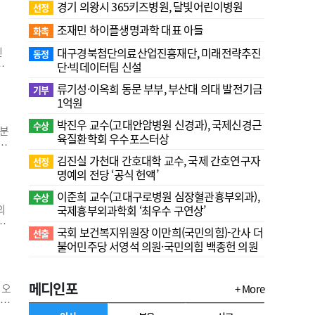
능,
경기 의왕시 365키즈병원, 달빛어린이병원
선정
에서
조재민 하이플생명과학 대표 아들
개
화촉
신
대구경북첨단의료산업진흥재단, 미래전략추진
동정
측
단·빅데이터팀 신설
류기성·이옥희 동문 부부, 부산대 의대 발전기금
기부
경
1억원
를
박진우 교수(고대안암병원 신경과), 국제신경근
수상
.분
육질환학회 우수포스터상
모
맥조
김진실 가천대 간호대학 교수, 국제 간호연구자
선정
의료
명예의 전당 ‘공식 헌액’
어
이준희 교수(고대구로병원 심장혈관흉부외과),
수상
의
국제흉부외과학회 ‘최우수 구연상’
인
국회 보건복지위원장 이만희(국민의힘)-간사 더
선출
 연
불어민주당 서영석 의원·국민의힘 백종헌 의원
결
병
메디인포
 오
+ More
 패