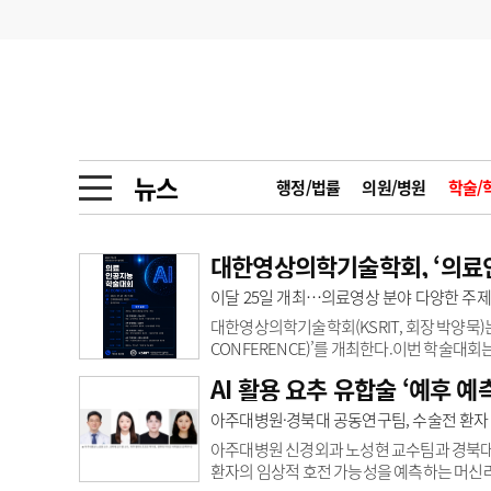
기부
모집
메디인포
인사
부음
오피니언
칼럼
건강정보
금주의 검색어
인물
초대석
피플
뉴스
행정/법률
의원/병원
학술/
1
의사인력 수급 추
동영상뉴스
2
성분명 처방
대한영상의학기술학회, ‘의료
포토뉴스
포토뉴스
이달 25일 개최…의료영상 분야 다양한 주제
3
AI의료
대한영상의학기술학회(KSRIT, 회장 박양묵)는
4
전공의 모집 결과
메디 Hospital
지역병원
중소병원
CONFERENCE)’를 개최한다.이번 학술대
을 공유하고 의료 현장에서의 실질적인 활용 
AI 활용 요추 유합술 ‘예후 예
5
의사국시 합격률
전(全) 과정에 빠르게 스며들면서, 이를 실제
인포메이션
행정처분
판례
해지고 있다.학회는 그동안 의료인공지능 학
아주대병원·경북대 공동연구팀, 수술전 환자
할에 가져오는 변화를 지속적으로 조명해 왔다
아주대병원 신경외과 노성현 교수팀과 경북대
학회·연수강좌
학회/연수강좌
행사
환자의 임상적 호전 가능성을 예측하는 머신