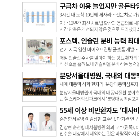
러다임이 급격히 변화하고 있다. 하지만 이 
구급차 이용 늘었지만 골든타임
다’는 인식도 빠르게 확산되고 있다.대한비
“의학적 근거와는 거리가 먼 매우 위험한 오
3시간 내 도착 10년째 제자리…전문치료 가능 
야 한다”며 “특히 중증 비만에서는 비만대사수
지난 10년간 최신 치료법 확산과 응급의료 체
시간 단축은 개선되지 않은 것으로 드러났다
를 시작하느냐가 예후를 좌우해 환자가 신속히
포스텍, 인슐린 분비 능력 최대
신경과 김준엽·배희준 교수 연구팀은 지난 1
구 결과를 8일 발표했다.건강보험심사평가원 
전기 자극 입힌 바이오프린팅 플랫폼 개발…
연계해 2013년부터 2023년까지 뇌졸중 환자 데
매일 인슐린 주사를 맞아야 하는 당뇨 환자의
적 신호를 흘려보내 인슐린을 분비하는 능력을 최
합공학과·생명공학과·융합대학원 장진아 교수,
분당서울대병원, 국내외 대동
은 연구 성과를 냈다고 10일 밝혔다. 연구팀
을 기반으로 줄기세포에서 유래한 췌장 조직에
세계 대동맥 석학 한자리 ‘분당대동맥심포지엄(B
만드는 β(베타)세포가 면역 공격을 받아 사라지
분당서울대병원이 국내외 대동맥질환 분야 협
근 헬스케어혁신파크에서 ‘분당대동맥심포지엄(BASS,
고 10일 밝혔다.BASS는 분당서울대병원 심
55세 이상 비만환자도 ‘대사
지엄은 ‘원위부(심장에서 멀리 떨어진 부위)
국, 오스트리아, 일본, 태국 등 해외 연자 1
순천향서울병원 김상현 교수팀, 다기관 연구 
이 참석해 최신 연구 성과와 수술 경험을 나눴
김상현 순천향대서울병원 외과 교수(왼쪽), 
만수술 대상에서 제외하는 것은 바람직하지 