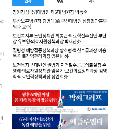
 않
인사
부음
사고
해
창원경상국립대병원 제6대 병원장 박동준
해
부산보훈병원장 김영대(前 부산대병원 심장혈관흉부
도착
외과 교수)
료
원
보건복지부 노인정책관 최봉근·의료혁신추진단 부단
연
장 유보영·의료자원정책과장 박재찬外
를
질병청 예방접종정책과장 황호평·백신수급과장 이승
전기
묵·의료감염관리과장 임은빈 外
융
보건복지부 대변인 권병기·지역필수공공의료실장 손
같
영래·의료자원정책관 임을기-보건의료정책과장 김영
기술
학·의료인력정책과장 정연희外
린을
최
다
포
 명
비
 외