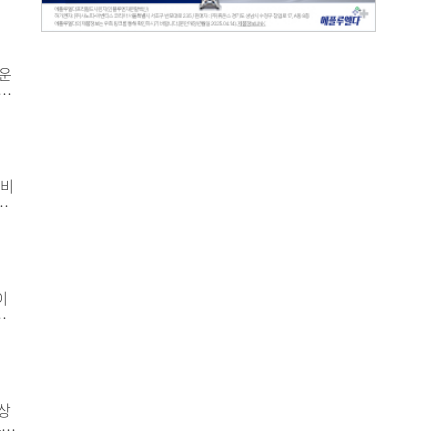
5
수술
로운
의
 기
직역
기
 비
기
행해
된
단
이
속
약
고압
압
상
꼽힌