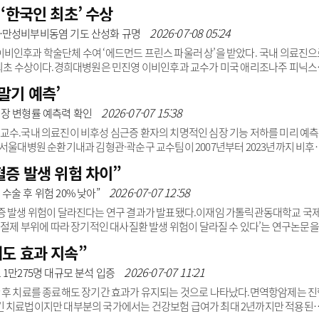
‘안면신경의 날’ 기념 기자간담회에서 ‘2026 한국형 안면신경마비 임상진료지
‘한국인 최초’ 수상
성 안면신경마비 진료지침 이후 16년 만의 전면 개정이다. 이번 지침은 임상 현장
국제 표준 방법론에 따라 관련 근거를 다시 평가해 마련됐다.지침 개발에는 이비인
2026-07-08 05:24
’…만성비부비동염 기도 산성화 규명
외과 등 6개 진료과 전문가와..
비인후과 학술단체 수여 ‘에드먼드 프린스 파울러 상’을 받았다. 국내 의료진
 최초 수상이다.경희대병원은 민진영 이비인후과 교수가 미국 애리조나주 피닉스
먼드 프린스 파울러 상(Edmund Prince Fowler Award)’을 수상했다고 
말기 예측’
 전통과 권위를 인정받는 ‘트리올로지컬 소사이어티(The Triological
. 매년 전(全) 세계에서 제출되는 이비인후과 기초연구 논문 중 가장 뛰어난 1편을 선정
2026-07-07 15:38
저장 변형률 예측력 확인
관..
교수. 국내 의료진이 비후성 심근증 환자의 치명적인 심장 기능 저하를 미리 예
.서울대병원 순환기내과 김형관·곽순구 교수팀이 2007년부터 2023년까지 비후
 검사를 시행한 환자 925명을 6년 5개월 간 추적 관찰한 연구결과를 7일 발표
혈증 발생 위험 차이”
로 두꺼워지는 유전성 심장질환이다. 말기 단계로 진행하면 심부전이나 돌연사 
중요하다. 그러나 기존 지표인 좌심실 박출률은 초기에는 정상 범위를 보이다가 
2026-07-07 12:58
술 후 위험 20% 낮아”
우가 많아 악화 예측에 한계가 있었다...
혈증 발생 위험이 달라진다는 연구 결과가 발표됐다.이재임 가톨릭관동대학교 국
 절제 부위에 따라 장기적인 대사질환 발생 위험이 달라질 수 있다’는 연구논문을
성모병원 외과 이재임 교수, 제1저자 서울아산병원 대장항문외과 오수영 임상전
해도 효과 지속”
강검진 자료 등을 연계한 국가 단위 빅데이터(K-CURE)를 활용해 2013년부터
을 분석했다.분석 대상 8288명 중 우측 결장절제술을 받은 환자는 3253명, 좌측 
2026-07-07 11:21
 1만275명 대규모 분석 입증
적관찰기간 중앙값은 4년이었다..
 후 치료를 종료해도 장기간 효과가 유지되는 것으로 나타났다.면역항암제는 진
킨 치료법이지만 대부분의 국가에서는 건강보험 급여가 최대 2년까지만 적용된다