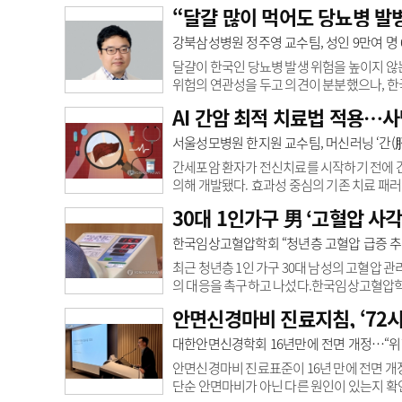
다. 외상환자는 상태가 짧은 시간 내 급격히 
“달걀 많이 먹어도 당뇨병 발병
우 중요하다.그래야 의료진이 빠르게 처치하고
환자 예후 예측은 쉽지 않다. 사고 발생 상황, 
강북삼성병원 정주영 교수팀, 성인 9만여 명 
등이 복잡하게 영향을 미치기 때문이다. 기존 
달걀이 한국인 당뇨병 발생 위험을 높이지 않
위험의 연관성을 두고 의견이 분분했으나, 한
됐다.정주영 강북삼성병원 서울건진센터, 박성
AI 간암 최적 치료법 적용…사망
성병원에서 건강검진을 받은 한국 성인 9만 1
라 주 1개 미만부터 하루 3개 이상까지 총 6
서울성모병원 한지원 교수팀, 머신러닝 ‘간(肝
3개 이상 섭취하는 그룹에서도 달걀을 거의 먹
간세포암 환자가 전신치료를 시작하기 전에 간
의해 개발됐다. 효과성 중심의 기존 치료 패
서울성모병원 소화기내과 한지원 교수팀은 간세포암
30대 1인가구 男 ‘고혈압 사
Learning-based Hepatic Safety Sco
ALBI, MELD, FIB-4 등 전통적인 도구
한국임상고혈압학회 “청년층 고혈압 급증 추세
기나 혈관 침범 여부 ..
최근 청년층 1인 가구 30대 남성의 고혈압 
의 대응을 촉구하고 나섰다.한국임상고혈압학회
고서’ 분석 결과와 관련해 학회 차원의 우려
안면신경마비 진료지침, ‘72
20세부터 39세까지 청년층 고혈압 환자는 2015년
인 가구 청년 유병률은 같은 기간 14.6명에서 
대한안면신경학회 16년만에 전면 개정…“위
16.7명으로의 증가폭을 웃도는 수치다. 학회는 
안면신경마비 진료표준이 16년 만에 전면 개정
단순 안면마비가 아닌 다른 원인이 있는지 확