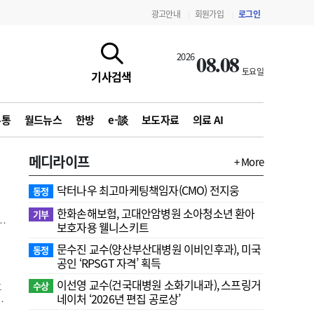
광고안내
회원가입
로그인
|
|
08.08
2026
토요일
기사검색
유통
월드뉴스
한방
e-談
보도자료
의료 AI
메디라이프
+ More
닥터나우 최고마케팅책임자(CMO) 전지웅
동정
한화손해보험, 고대안암병원 소아청소년 환아
기부
향
보호자용 웰니스키트
문수진 교수( 양산부산대병원 이비인후과), 미국
발
동정
지침·기준·평가
약제급여 심사 결과
공인 ‘RPSGT 자격’ 획득
역
이선영 교수(건국대병원 소화기내과), 스프링거
수상
후
네이처 ‘2026년 편집 공로상’
퇴