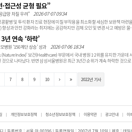
없이 안정적으로 유지될 수 있는지에 대한 우려가 환자와 의료진 모두에게 큰 관심
전·접근성 균형 필요”
었다.또한 면역항암제에 좋은 반응을 보여 2년간 치료를 유지한 환자들에서 장기
지는 않는지도 충분히 알려진 바가 없었다.고려대학교 구로병원 혈액종양내과 
2026-07-07 09:34
 공급망 차질 우려”
따른 예후와 안전성을 확인하기 위해 건강보험심사평가원 데이터를 ..
콩팥병 및 투석 환자 진료 현장에 미칠 부작용을 최소화할 세심한 보완책 마련
) 향상과 안전 강화라는 취지에는 공감하지만 검체 오인 및 변경 사고 예방은 물
 질 관리 수준을 높이는 것은 국민 건강을 위해 반드시 필요하다는 입장이다.신장
3년 연속 ‘하락’
과정에서 혈액 및 소변 등 검체검사 결과가 임상적 의사결정에 절대적인 영향을 
일 밝혔다. 특히 전해질 이상과 빈혈 관리, 투석 적정성 평가, 사구체신염 진단, 
2026-07-06 18:34
모병원 ‘150계단 상승’ 성과
접근성이 필..
re Index)’ 보건(Healthcare) 부문에서 국내 병원 1·2위를 유지한 가운데 
것으로 나타났다. 반면 삼성서울병원은 최근 3년간 순위가 계속 하락한 것으로
인덱스 보건 부문 최신 순위(Current Index)에서 미국 텍사스사우스웨스턴메
 2025년 3월 1일부터 2026년 2월 28일까지 최근 12개월 연구 성과를 반영한 
계 63위, 서울아산병원이 66위로 가장 높은 순위를 기록했다.서울성모병원은 
7
8
9
10
2022년 기사
길
개인정보보호정책
청소년정보보호정책
이용약관
광고안내
이
|
|
|
|
|
 | 등록번호 : 서울 아 00396 | 등록연월일 : 2007년 7월 10일 | 제호 : 데