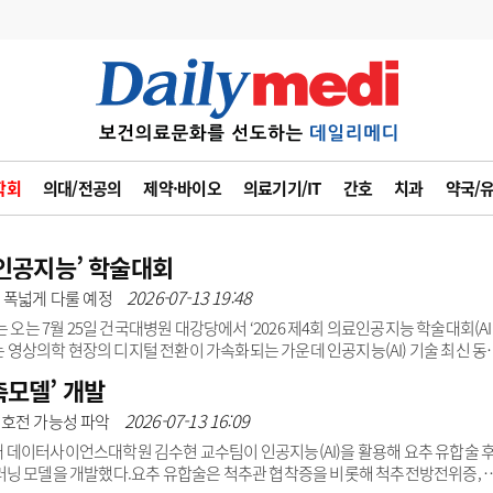
변경
사고
수첩
학회
의대/전공의
제약·바이오
의료기기/IT
간호
치과
약국/
계
6
관리급여 실시
7
지필공 지원책
인공지능’ 학술대회
2026-07-13 19:48
 폭넓게 다룰 예정
8
수련환경 개선
 오는 7월 25일 건국대병원 대강당에서 ‘2026 제4회 의료인공지능 학술대회(AI
9
의과대학 입시
회는 영상의학 현장의 디지털 전환이 가속화되는 가운데 인공지능(AI) 기술 최신 동
방안을 함께 모색하기 위해 마련됐다. 인공지능이 의료영상 획득·재구성·판독 등
측모델’ 개발
10
약가인하
 검사 현장에서 다루는 방사선사 역할과 전문성에 대한 논의도 그 어느 때보다 활
유권해석
정책/통계
공시
술대회를 정례적으로 개최하며, 의료영상 기술 고도화가 임상 현장과 방사선사 
2026-07-13 16:09
 호전 가능성 파악
. 이번 학술대회에서..
 데이터사이언스대학원 김수현 교수팀이 인공지능(AI)을 활용해 요추 유합술 
러닝 모델을 개발했다.요추 유합술은 척추관 협착증을 비롯해 척추전방전위증, 