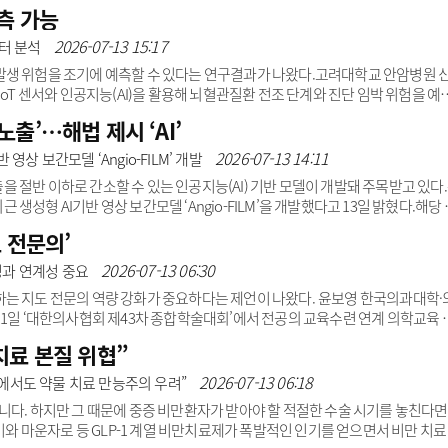
 시행되는 대표적인 척추수술이다. 최근에는 수술 성공 여부뿐 아니라 통증과 기
측 가능
과로 평가되고 있다.연구팀은 2021년 1월부터 2023년 12월까지 아주대병원
광고안내
 분석했다. 나이, 성별, 체질량지수(BMI), 골밀도, 흡연력, 당뇨·고혈압 등 22
2026-07-13 15:17
터 분석
적으로 의미 있는 호전..
발생 위험을 조기에 예측할 수 있다는 연구결과가 나왔다.고려대학교 안암병원 
IoT 센서와 인공지능(AI)을 활용해 뇌혈관질환 전조 단계와 진단 임박 위험을 예
 65세 이상 독거노인 1224명의 스마트홈 데이터 1만3362개를 활용해 진행됐
출’…해법 제시 ‘AI’
군 598명, 이미 진단받은 환자 598명, 처음에는 진단 이력이 없었지만 이후 뇌
로 나눴다.연구팀은 움직임 센서, 출입문 센서, 실내 온습도 센서에서 얻은 자료
2026-07-13 14:11
상 보간모델 ‘Angio-FILM’ 개발
를 분석했다. 특히..
절반 이하로 간소할 수 있는 인공지능(AI) 기반 모델이 개발돼 주목받고 있다
성형 AI기반 영상 보간모델 ‘Angio-FILM’을 개발했다고 13일 밝혔다.해당 
로 줄인 저프레임 촬영에서도 매끄러운 영상을 구현하는 게 핵심이다.관상동
 전문의’
초에 10~15장(프레임) 영상을 촬영하는데 초당 프레임 수가 높을수록 환자와 
그러나 방사선량을 줄이기 위해 촬영 프레임을 낮추면 장면 사이 시간 간격이 길
2026-07-13 06:30
속성과 연계성 중요
 품질에 대한 우려가 있다.이에 따라 현..
는 지도 전문의 역량 강화가 중요하다는 제언이 나왔다. 윤보영 한국의과대학·
11일 ‘대한의사협회 제43차 종합학술대회’에서 전공의 교육수련 연계 의학교육 
발표 전반에서 의학교육(의대 교육, BME)과 전공의 수련(졸업 후 교육, GME)
치료 본질 위협”
 목표, 소통 불일치 등으로 단절된 상황 속에서 전체적인 의사 역량과 교육을 연
진단이다.이 과정에서 임상 교수 역할을 핵심 열쇠로 제시했다. 의과대학과 수련
2026-07-13 06:18
서도 약물 치료 만능주의 우려”
결성을 만들어줄 수 ..
니다. 하지만 그 때문에 중증 비만환자가 받아야 할 적절한 수술 시기를 놓친다면
비와 마운자로 등 GLP-1 계열 비만치료제가 폭발적인 인기를 얻으면서 비만 치료