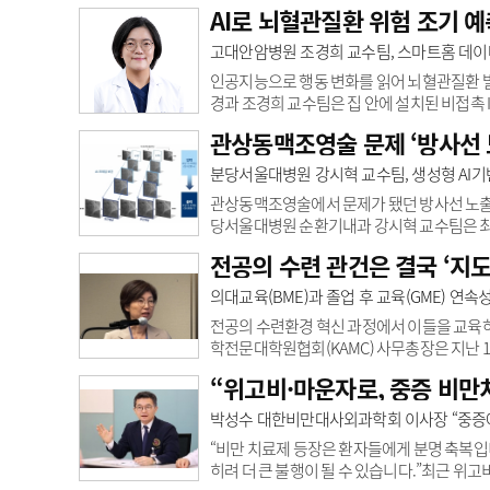
행성 척추변형 등 다양한 요추 퇴행성 질환에
AI로 뇌혈관질환 위험 조기 예
삶의 질이 얼마나 개선됐는지가 중요한 치료 성
고객센터
회사소개
법적고지
요추 유합술을 받은 환자 359명의 임상 데이터를
고대안암병원 조경희 교수팀, 스마트홈 데이
수술 전(前) 정보를 바탕으로 수술 후(後) 임상
인공지능으로 행동 변화를 읽어 뇌혈관질환 
경과 조경희 교수팀은 집 안에 설치된 비접촉 
할 수 있는 가능성을 확인했다.이번 연구는 국내
관상동맥조영술 문제 ‘방사선 노
다. 대상자는 뇌혈관질환 진단이력이 없는 대조
색 또는 뇌출혈로 병원 이송된 전조군 28명으
분당서울대병원 강시혁 교수팀, 생성형 AI기반 영
바탕으로 신체활동, 수면 패턴, 실내 환경 정보
관상동맥조영술에서 문제가 됐던 방사선 노출을 
당서울대병원 순환기내과 강시혁 교수팀은 최근 생
델은 관상동맥조영술의 방사선량을 절반 이하
전공의 수련 관건은 결국 ‘지도
영술은 심장과 관상동맥의 빠른 박동에 맞춰 1
진의 방사선 노출도 증가한다는 문제가 있다.
의대교육(BME)과 졸업 후 교육(GME) 연
지면서 혈관 움직임이 끊기거나 떨리는 등 영상
전공의 수련환경 혁신 과정에서 이들을 교육하
학전문대학원협회(KAMC) 사무총장은 지난 
프라와 역할을 주제로 발표했다. 윤 사무총장은 
“위고비·마운자로, 중증 비만
계 필요성을 주장했다. 두 교육이 교육 영역과
해 연속성을 확보하는 것이 중요한 과제라는 
박성수 대한비만대사외과학회 이사장 “중증에
원에 동시에 소속된 교육자로서 자연스럽게 연
“비만 치료제 등장은 환자들에게 분명 축복입
히려 더 큰 불행이 될 수 있습니다.”최근 위고