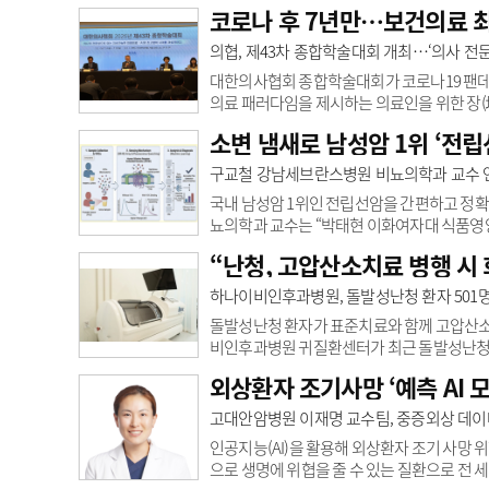
과 이윤택 교수는 55세 이상 고령 비만환자
코로나 후 7년만…보건의료 
2019년 1월부터 12월까지 국내 6개 병원에서
세 미만 젊은군은 371명이었으며, 두 군 간 수
의협, 제43차 종합학술대회 개최…‘의사 전
시간과 수술 후 입원기간, 합병증 발생률, 재수
대한의사협회 종합학술대회가 코로나19 팬데믹
의료 패러다임을 제시하는 의료인을 위한 장(場
사 전문성으로 여는 지속가능한 미래의료’라는
소변 냄새로 남성암 1위 ‘전립
자간담회에서 “7년 침묵을 깨고 오프라인으로 
과 소통하는 시간이 될 것”이라고 말했다. 
구교철 강남세브란스병원 비뇨의학과 교수 연
속에서 국민과 함께 나아갈 시대적 생존 전략을
국내 남성암 1위인 전립선암을 간편하고 정확
뇨의학과 교수는 “박태현 이화여자대 식품영양
반 머신러닝 모델을 개발했다”고 9일 밝혔
“난청, 고압산소치료 병행 시 
신체적·경제적 부담감을 줬던 PSA 검사 단점
탐지견이 환자 소변 냄새를 맡아 높은 정확도
하나이비인후과병원, 돌발성난청 환자 501
시스템을 개발했다. 인간 후각 수용체 단백질 6
돌발성난청 환자가 표준치료와 함께 고압산소치
비인후과병원 귀질환센터가 최근 돌발성난청 
된 3개 주파수에 걸쳐 30dB 이상 감각신경
외상환자 조기사망 ‘예측 AI 모
물치료이며 고압산소치료는 고압 환경에서 고
산소치료를 받은 환자 71명과, 고압산소치료 없
고대안암병원 이재명 교수팀, 중증외상 데이터
산소치료 병행군 회복률이 일관되게 높았다.청
인공지능( AI)을 활용해 외상환자 조기 사망
으로 생명에 위협을 줄 수 있는 질환으로 전 