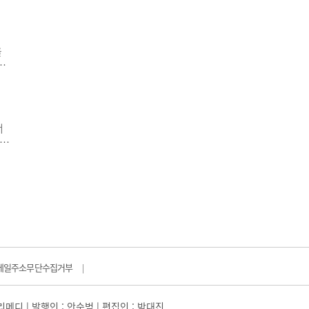
사
 투
이경
을
론
학
미친
신
서
 나
디
현
현재
메일주소무단수집거부
|
일리메디 | 발행인 : 안순범 | 편집인 : 박대진