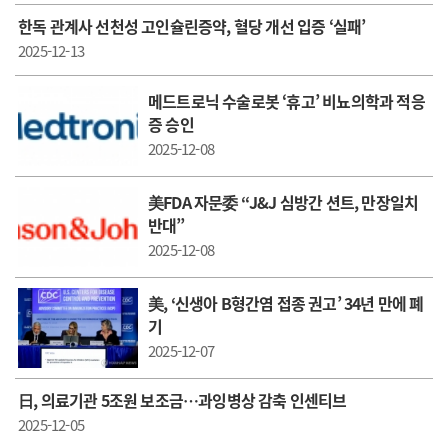
한독 관계사 선천성 고인슐린증약, 혈당 개선 입증 ‘실패’
2025-12-13
메드트로닉 수술로봇 ‘휴고’ 비뇨의학과 적응
증 승인
2025-12-08
美FDA 자문委 “J&J 심방간 션트, 만장일치
반대”
2025-12-08
美, ‘신생아 B형간염 접종 권고’ 34년 만에 폐
기
2025-12-07
日, 의료기관 5조원 보조금…과잉병상 감축 인센티브
2025-12-05