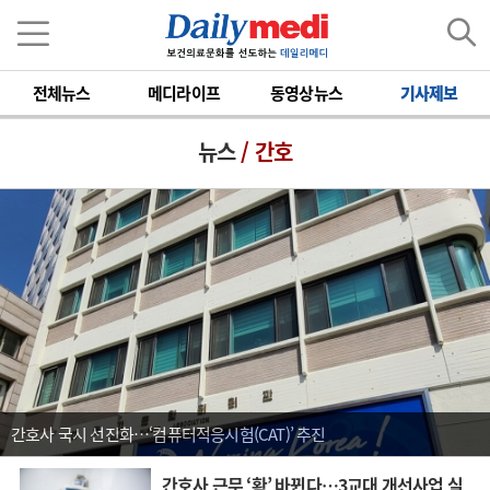
전체뉴스
메디라이프
동영상뉴스
기사제보
뉴스
/ 간호
간호사 국시 선진화…‘컴퓨터적응시험(CAT)’ 추진
간호사 근무 ‘확’ 바뀐다…3교대 개선사업 실