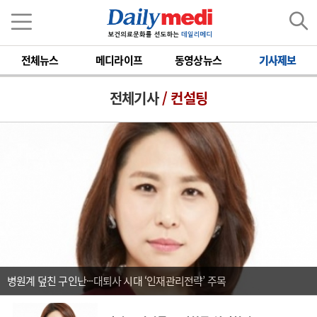
전체뉴스
메디라이프
동영상뉴스
기사제보
전체기사
/ 컨설팅
병원계 덮친 구인난···대퇴사 시대 ‘인재관리전략’ 주목