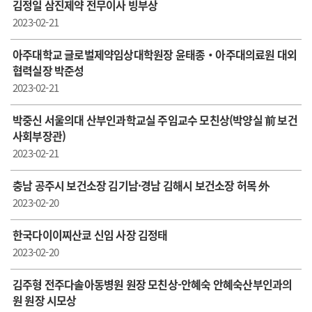
김정일 삼진제약 전무이사 빙부상
2023-02-21
아주대학교 글로벌제약임상대학원장 윤태종‧아주대의료원 대외
협력실장 박준성
2023-02-21
박중신 서울의대 산부인과학교실 주임교수 모친상(박양실 前 보건
사회부장관)
2023-02-21
충남 공주시 보건소장 김기남·경남 김해시 보건소장 허목 外
2023-02-20
한국다이이찌산쿄 신임 사장 김정태
2023-02-20
김주형 전주다솔아동병원 원장 모친상-안혜숙 안혜숙산부인과의
원 원장 시모상