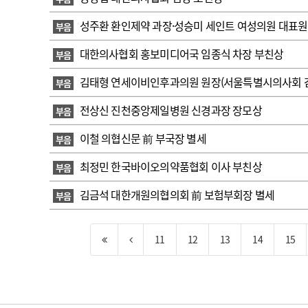
성주환 환인제약 과장·성승미 세인트 여성의원 대표원
부음
대한의사협회 홍보미디어국 임종식 차장 부친상
부음
김태형 연세이비인후과의원 원장(서울특별시의사회 감
부음
전상신 진천중앙제일병원 신경과장 장모상
부음
이철 의협신문 前 부국장 별세
부음
최정민 한국바이오의약품협회 이사 부친상
부음
김금석 대한개원의협의회 前 보험부회장 별세
부음
11
12
13
14
15