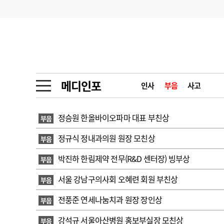
기부
모집
메디인포
인사
부음
오피니언
칼럼
건강정보
금주의 검색어
인물
초대석
피플
메디인포
인사
부음
사고
1
의사인력 수급 추
동영상뉴스
2
성분명 처방
정승원 한올바이오파마 대표 부친상
부음
포토뉴스
포토뉴스
3
AI의료
정규식 정내과의원 원장 모친상
부음
4
전공의 모집 결과
메디 Hospital
지역병원
중소병원
박진하 한림제약 전무(R&D 센터장) 빙부상
부음
5
의사국시 합격률
서울 강남구의사회 오혜련 회원 부친상
부음
인포메이션
행정처분
판례
전풍준 연세나눔치과 원장 장인상
부음
학회·연수강좌
학회/연수강좌
행사
강석규 서울아산병원 홍보부실장 모친상
부음