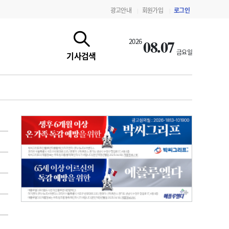
광고안내
회원가입
로그인
|
|
08.07
2026
금요일
기사검색
지침·기준·평가
약제급여 심사 결과