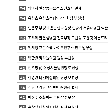
고객센터
회사소개
법적고지
박미자 일산동구보건소 간호사 별세
부음
유상호 유상호정형외과의원장 부친상
부음
민은주 부평 밝은눈안과 원장·민승기 서울대병원 혈관
부음
조우제 맑은샘병원 진료부장 모친상-조윤경 아름드리
부음
임채영 휴온스랩 바이오연구소 전무 빙부상
부음
박한결 빛하늘의원 원장 부친상
부음
권오정 前 삼성서울병원장 모친상
부음
한영란 티엘여성의원 원장 모친상
부음
김환규 김환규산부인과 원장 별세
부음
박정수 소화병원 부원장 빙모상
부음
송창섭 대한의사협회 팀장 모친상
부음