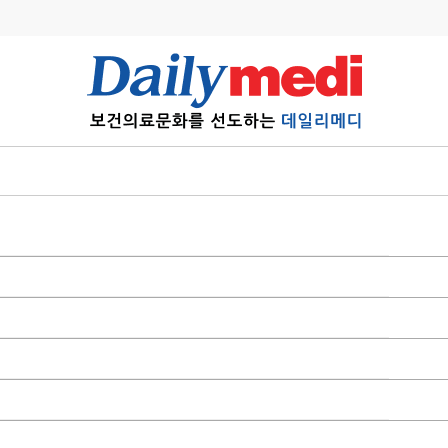
변경
사고
수첩
계
6
관리급여 실시
7
지필공 지원책
8
수련환경 개선
9
의과대학 입시
10
약가인하
유권해석
정책/통계
공시