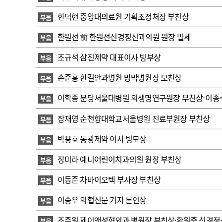
고객센터
회사소개
법적고지
한덕현 중앙대의료원 기획조정처장 부친상
부음
한원선 前 한원선신경정신과의원 원장 별세
부음
조규석 삼진제약 대표이사 빙부상
부음
손준홍 한길안과병원 망막병원장 모친상
부음
이학종 분당서울대병원 의생명연구원장 부친상-이종수
부음
장재영 순천향대학교서울병원 진료부원장 부친상
부음
박용호 동광제약 이사 빙모상
부음
장미라 예니어린이치과의원 원장 부친상
부음
이동준 차바이오텍 부사장 부친상
부음
이승우 의협신문 기자 본인상
부음
조주원 제이앤성형외과 병원장 부친상·황원준 신경정
부음