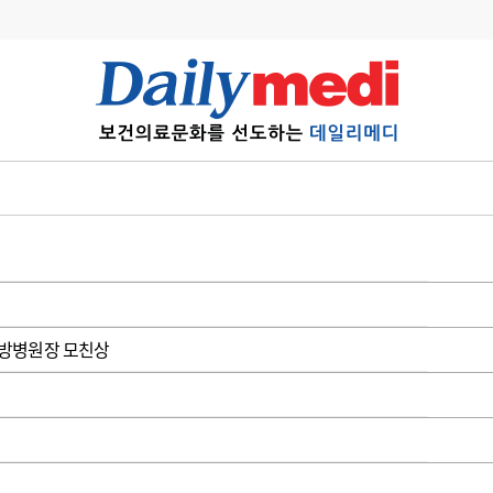
변경
사고
수첩
계
6
관리급여 실시
7
지필공 지원책
8
수련환경 개선
9
의과대학 입시
한방병원장 모친상
10
약가인하
유권해석
정책/통계
공시