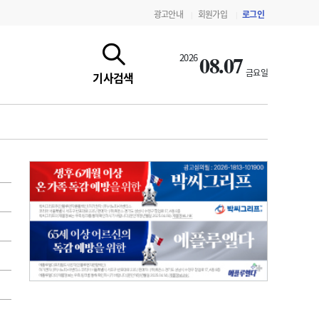
광고안내
회원가입
로그인
|
|
08.07
2026
금요일
기사검색
지침·기준·평가
약제급여 심사 결과