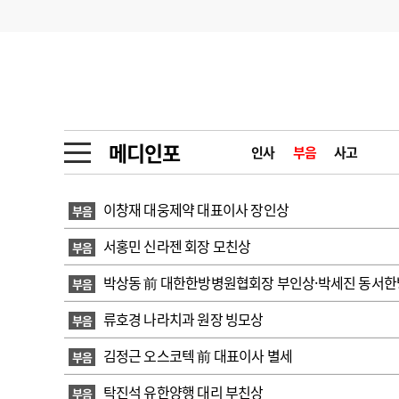
기부
모집
메디인포
인사
부음
오피니언
칼럼
건강정보
금주의 검색어
인물
초대석
피플
메디인포
인사
부음
사고
1
의사인력 수급 추
동영상뉴스
2
성분명 처방
이창재 대웅제약 대표이사 장인상
부음
포토뉴스
포토뉴스
3
AI의료
서홍민 신라젠 회장 모친상
부음
4
전공의 모집 결과
메디 Hospital
지역병원
중소병원
박상동 前 대한한방병원협회장 부인상·박세진 동서
부음
5
의사국시 합격률
류호경 나라치과 원장 빙모상
부음
인포메이션
행정처분
판례
김정근 오스코텍 前 대표이사 별세
부음
학회·연수강좌
학회/연수강좌
행사
탁진석 유한양행 대리 부친상
부음