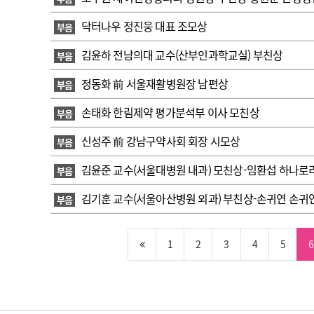
닥터나우 정진웅 대표 조모상
부음
김윤하 전남의대 교수(산부인과학교실) 부친상
부음
정동화 前 서울재활병원장 남편상
부음
손태화 한림제약 평가분석부 이사 모친상
부음
신성주 前 강남구약사회 회장 시모상
부음
김윤준 교수(서울대병원 내과) 모친상-임환섭 하나
부음
김기훈 교수(서울아산병원 외과) 부친상-손귀연 손귀
부음
1
2
3
4
5
6