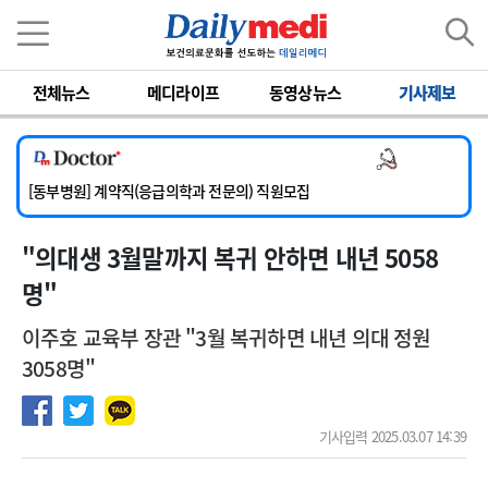
이름
비밀번호
전체뉴스
메디라이프
동영상뉴스
기사제보
[서울아산병원] 2026년 하반기 인턴 모집
[영남대학교의료원] 마취통증의학과 임기제 임상의사 채용
의사 채용
[충남대학교병원] 소아청소년과(소아응급전담) 계약직 의사 공개채용
[동부병원] 계약직(응급의학과 전문의) 직원모집
[이대목동병원] 하반기 전공의(레지던트1년차) 모집
"의대생 3월말까지 복귀 안하면 내년 5058
[서울아산병원] 2026년 하반기 인턴 모집
[영남대학교의료원] 마취통증의학과 임기제 임상의사 채용
명"
이주호 교육부 장관 "3월 복귀하면 내년 의대 정원
3058명"
기사입력 2025.03.07 14:39