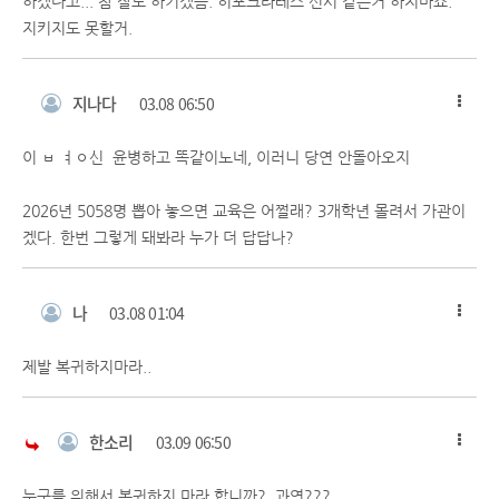
하겠다고... 참 잘도 하기겠슴. 히포크라테스 선서 같은거 하지마쇼.
지키지도 못할거.
지나다
03.08 06:50
이 ㅂ ㅕㅇ신 윤병하고 똑같이노네, 이러니 당연 안돌아오지
2026년 5058명 뽑아 놓으면 교육은 어쩔래? 3개학년 몰려서 가관이
겠다. 한번 그렇게 돼봐라 누가 더 답답나?
나
03.08 01:04
제발 복귀하지마라..
한소리
03.09 06:50
누구를 위해서 복귀하지 마라 합니까? 과연???