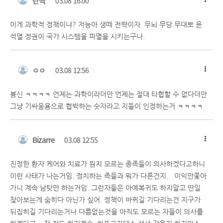
탄핵
03.08 16:00
이게 과학적 정책이냐? 저능아 생떼 전략이자. 무뇌 무당 무대뽀 윤
석열 정권이 국가 시스템을 파멸을 시키는구나.
ㅇㅇ
03.08 12:56
븅신 ㅋㅋㅋㅋ 언제는 과학이라더만 언제는 절대 타협할 수 없다더만
그냥 기싸움용으로 협박하는 숫자라고 지들이 인정하는거 ㅋㅋㅋㅋ
Bizarre
03.08 12:55
진정한 환자 케어와 치료가 뭔지 모르는 종족들이 의사하겠다고하니
이런 사태가 나는거임. 정치하는 족들과 뭐가 다른건지.. 이익만쫓아
가니 계속 남탓만 하는거임. 그런자들은 아예복귀도 하지말고 딴일
찾아보는게 숨히다 아닌가 싶어. 정책이 바뀌길 기다리는건 지구가
뒤집히길 기다리는거나 다름없는것을 아직도 모르는 자들이 의사를