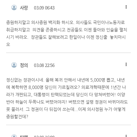
사랑
03.09 06:43
증원하지말고 의사증원 백지화 하시오. 의사들도 국민이나노동자로
취급하지말고 의견을 존중하시고 전공들도 이젠 돌아와 인술을 펼치
시기 바라오. 장관들도 잘해보려고 한일이나 이젠 정신줄 놓치마시
오
정의
03.08 22:56
정신없는 장관이시네. 올해 복귀 안해서 내년에 5,000명 뽑고, 내년
에 복학하면 8,000명 당신이 가르칠려오? 의료개혁때문에 1년간 나
라가 개판되고, 대통령이 탄핵되었는데 당신이 다 망쳐버렸어! 이양
반아 하늘이 두쪽나도 버텼어야지! 버텼으면 설령 정권이 바뀌더라도
못 물러서. 그 정권이 다 뒤집어 쓰는데...이제 의사정원 누가 어떻게
증원할건데?