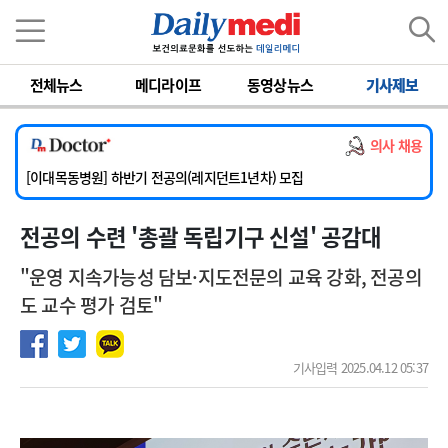
이름
비밀번호
[서울아산병원] 2026년 하반기 인턴 모집
전체뉴스
메디라이프
동영상뉴스
기사제보
[영남대학교의료원] 마취통증의학과 임기제 임상의사 채용
[충남대학교병원] 소아청소년과(소아응급전담) 계약직 의사 공개채용
의사 채용
[동부병원] 계약직(응급의학과 전문의) 직원모집
[이대목동병원] 하반기 전공의(레지던트1년차) 모집
[서울아산병원] 2026년 하반기 인턴 모집
전공의 수련 '총괄 독립기구 신설' 공감대
[영남대학교의료원] 마취통증의학과 임기제 임상의사 채용
"운영 지속가능성 담보·지도전문의 교육 강화, 전공의
도 교수 평가 검토"
기사입력 2025.04.12 05:37