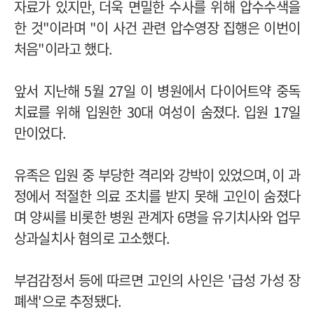
자료가 있지만
,
더욱 면밀한 수사를 위해 압수수색을
한 것
"
이라며
"
이 사건 관련 압수영장 집행은 이번이
처음
"
이라고 했다
.
앞서 지난해
5
월
27
일 이 병원에서 다이어트약 중독
치료를 위해 입원한
30
대 여성이 숨졌다
.
입원
17
일
만이었다
.
유족은 입원 중 부당한 격리와 강박이 있었으며
,
이 과
정에서 적절한 의료 조치를 받지 못해 고인이 숨졌다
며 양씨를 비롯한 병원 관계자
6
명을 유기치사와 업무
상과실치사 혐의로 고소했다
.
부검감정서 등에 따르면 고인의 사인은
'
급성 가성 장
폐색
'
으로 추정됐다
.