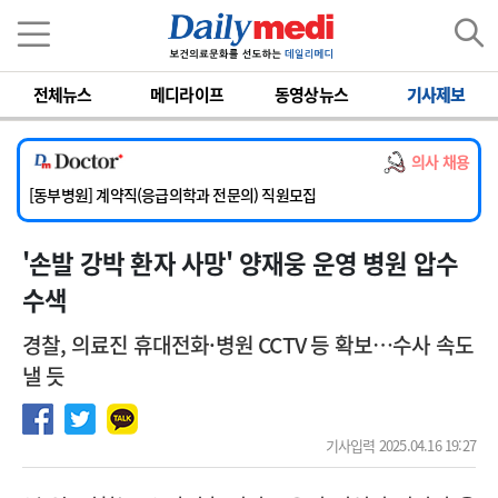
이름
비밀번호
전체뉴스
메디라이프
동영상뉴스
기사제보
[서울아산병원] 2026년 하반기 인턴 모집
[영남대학교의료원] 마취통증의학과 임기제 임상의사 채용
의사 채용
[충남대학교병원] 소아청소년과(소아응급전담) 계약직 의사 공개채용
[동부병원] 계약직(응급의학과 전문의) 직원모집
[이대목동병원] 하반기 전공의(레지던트1년차) 모집
'손발 강박 환자 사망' 양재웅 운영 병원 압수
[서울아산병원] 2026년 하반기 인턴 모집
[영남대학교의료원] 마취통증의학과 임기제 임상의사 채용
수색
경찰, 의료진 휴대전화·병원 CCTV 등 확보…수사 속도
낼 듯
기사입력 2025.04.16 19:27