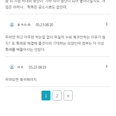
쯤 뒤 지금 비대위 명단이 '가짜 의사'명단이 되어 돌아다닐지도. 개
업은 어쩌냐... 학폭은 공소시효도 없던데.
ㅎㅋㅇㄹ
05.23 08:20
우려만 하고 아무런 하는일 없이 퍼질러 누워 복귀안하는 이유가 뭔
지? 또 특례로 해결해 줄것이라 기대하는 모양인데 정부는 더 이상
특례를 배풀어서는 안된다.
ㅇㅇ
05.23 08:19
우려되면 복귀해야지.
1
2