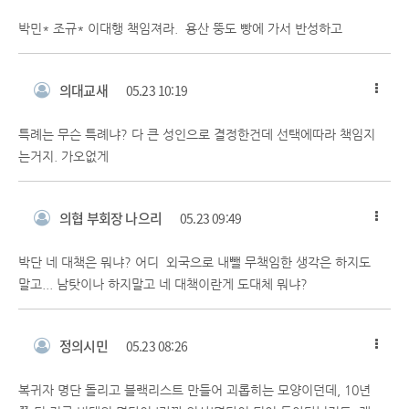
박민* 조규* 이대행 책임져라. 용산 뚱도 빵에 가서 반성하고
의대교새
05.23 10:19
특례는 무슨 특례냐? 다 큰 성인으로 결정한건데 선택에따라 책임지
는거지. 가오없게
의협 부회장 나으리
05.23 09:49
박단 네 대책은 뭐냐? 어디 외국으로 내뺄 무책임한 생각은 하지도
말고... 남탓이나 하지말고 네 대책이란게 도대체 뭐냐?
정의시민
05.23 08:26
복귀자 명단 돌리고 블랙리스트 만들어 괴롭히는 모양이던데, 10년