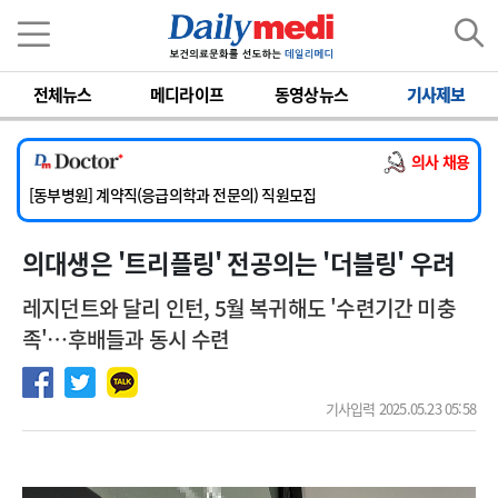
이름
비밀번호
전체뉴스
메디라이프
동영상뉴스
기사제보
[서울아산병원] 2026년 하반기 인턴 모집
[영남대학교의료원] 마취통증의학과 임기제 임상의사 채용
의사 채용
[충남대학교병원] 소아청소년과(소아응급전담) 계약직 의사 공개채용
[동부병원] 계약직(응급의학과 전문의) 직원모집
[이대목동병원] 하반기 전공의(레지던트1년차) 모집
의대생은 '트리플링' 전공의는 '더블링' 우려
[서울아산병원] 2026년 하반기 인턴 모집
[영남대학교의료원] 마취통증의학과 임기제 임상의사 채용
레지던트와 달리 인턴, 5월 복귀해도 '수련기간 미충
족'…후배들과 동시 수련
기사입력 2025.05.23 05:58