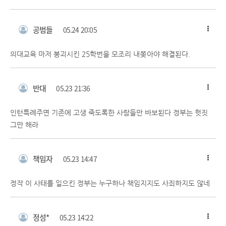
공범들
05.24 20:05
의대교육 마저 붕괴시킨 25학번을 모조리 내쫒아야 해결된다.
반대
05.23 21:36
인턴특례주면 기존에 고생 죽도록한 사람들만 바보된다 정부는 헛짓
그만 해라
책임자
05.23 14:47
정작 이 사태를 일으킨 정부는 누구하나 책임지지도 사죄하지도 않네
정성*
05.23 14:22