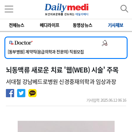
이름
비밀번호
전체뉴스
메디라이프
동영상뉴스
기사제보
[서울아산병원] 2026년 하반기 인턴 모집
[영남대학교의료원] 마취통증의학과 임기제 임상의사 채용
의사 채용
[충남대학교병원] 소아청소년과(소아응급전담) 계약직 의사 공개채용
[동부병원] 계약직(응급의학과 전문의) 직원모집
[이대목동병원] 하반기 전공의(레지던트1년차) 모집
뇌동맥류 새로운 치료 '웹(WEB) 시술' 주목
[서울아산병원] 2026년 하반기 인턴 모집
[영남대학교의료원] 마취통증의학과 임기제 임상의사 채용
서대철 강남베드로병원 신경중재의학과 임상과장
기사입력 2025.06.12 06:16