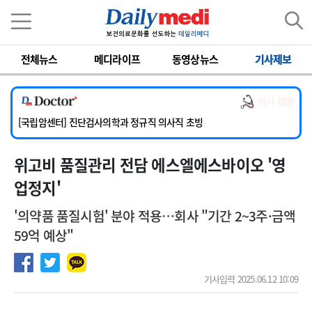
이름
비밀번호
전체뉴스
메디라이프
동영상뉴스
기사제보
[서울아산병원] 2026년 하반기 인턴 모집
[명지병원] 하반기 전공의(인턴) 모집
의사 채용
[동국대학교 경주병원] 내과(소화기, 심장, 내분비), 소아청소년과, 외과, 심장혈관흉부외과, 이비인후과, 병리과 교원 초빙
[국립암센터] 진단검사의학과 정규직 의사직 초빙
[인제대학교해운대백병원] 치과 진료교수 모집 공고
위고비 품질관리 전담 에스엘에스바이오 '영
[서울아산병원] 2026년 하반기 인턴 모집
[명지병원] 하반기 전공의(인턴) 모집
업정지'
'의약품 품질시험' 분야 적용…회사 "기간 2~3주·금액
59억 예상"
기사입력 2025.06.12 10:09