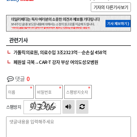
기자의 다른기사보기
관련기사
가톨릭의료원, 의료수입 3조2323억…순손실 458억
폐원설 극복→CAR-T 강자 부상 여의도성모병원
댓글
0
스팸방지