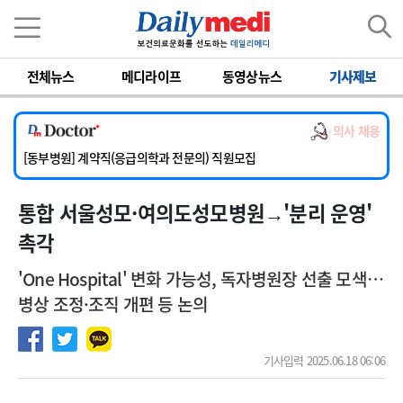
이름
비밀번호
전체뉴스
메디라이프
동영상뉴스
기사제보
[서울아산병원] 2026년 하반기 인턴 모집
[영남대학교의료원] 마취통증의학과 임기제 임상의사 채용
의사 채용
[충남대학교병원] 소아청소년과(소아응급전담) 계약직 의사 공개채용
[동부병원] 계약직(응급의학과 전문의) 직원모집
[이대목동병원] 하반기 전공의(레지던트1년차) 모집
[서울아산병원] 2026년 하반기 인턴 모집
통합 서울성모·여의도성모병원→'분리 운영'
[영남대학교의료원] 마취통증의학과 임기제 임상의사 채용
촉각
'One Hospital' 변화 가능성, 독자병원장 선출 모색…
병상 조정·조직 개편 등 논의
기사입력 2025.06.18 06:06