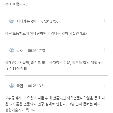
저여야 합니다.
지나가는국민
07.04 17:56
강남 초등학교에 의대진학반이 있다는 것이 사실인가요?
ㅇㅇ
06.26 17:23
쓸데없는 친목질, 의미도 없는 숫자장난 논문, 틀딱들 잡일 대행ㅋㅋ
ㅋ 안해요 안해
국민
06.26 13:51
고위공직자, 부유층 자녀를 위해 만들었던 의학전문대학원을 통해 나
온 의사들은 전문의나 연구 절대로 안한다. 그냥 편히 돈버는 피부,
성형기술자가 목표다.