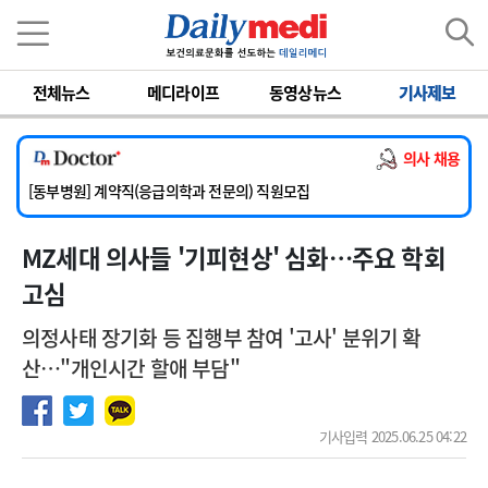
이름
비밀번호
전체뉴스
메디라이프
동영상뉴스
기사제보
[서울아산병원] 2026년 하반기 인턴 모집
[영남대학교의료원] 마취통증의학과 임기제 임상의사 채용
의사 채용
[충남대학교병원] 소아청소년과(소아응급전담) 계약직 의사 공개채용
[동부병원] 계약직(응급의학과 전문의) 직원모집
[이대목동병원] 하반기 전공의(레지던트1년차) 모집
MZ세대 의사들 '기피현상' 심화…주요 학회
[서울아산병원] 2026년 하반기 인턴 모집
[영남대학교의료원] 마취통증의학과 임기제 임상의사 채용
고심
의정사태 장기화 등 집행부 참여 '고사' 분위기 확
산…"개인시간 할애 부담"
기사입력 2025.06.25 04:22