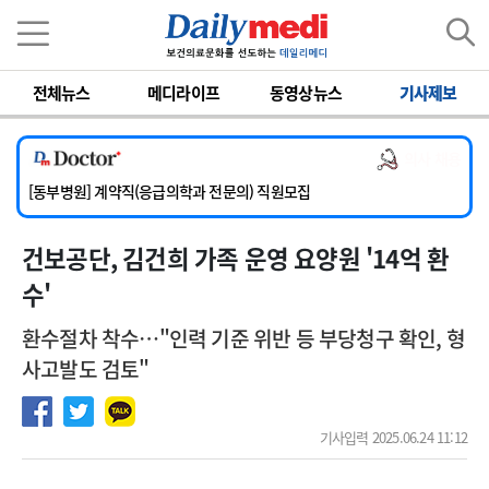
이름
비밀번호
전체뉴스
메디라이프
동영상뉴스
기사제보
[서울아산병원] 2026년 하반기 인턴 모집
[영남대학교의료원] 마취통증의학과 임기제 임상의사 채용
의사 채용
[충남대학교병원] 소아청소년과(소아응급전담) 계약직 의사 공개채용
[동부병원] 계약직(응급의학과 전문의) 직원모집
[이대목동병원] 하반기 전공의(레지던트1년차) 모집
건보공단, 김건희 가족 운영 요양원 '14억 환
[서울아산병원] 2026년 하반기 인턴 모집
[영남대학교의료원] 마취통증의학과 임기제 임상의사 채용
수'
환수절차 착수…"인력 기준 위반 등 부당청구 확인, 형
사고발도 검토"
기사입력 2025.06.24 11:12