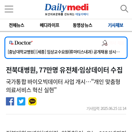
이름
비밀번호
전체뉴스
메디라이프
동영상뉴스
기사제보
[단국대학교병원] 임상전담교원 및 전임의 초빙
[해운대부민병원] [해운대] 2026년 하반기 인턴 모집
의사 채용
[서울아산병원] 건강증진센터 소화기파트 건진교수 초빙
[충남대학교병원] [세종] 임상교수요원(류마티스내과) 공개채용 상시모집
[이대서울병원] 정형외과 일반의 초빙
전북대병원, 77만명 유전체·임상데이터 수집
[단국대학교병원] 임상전담교원 및 전임의 초빙
[해운대부민병원] [해운대] 2026년 하반기 인턴 모집
국가통합 바이오빅데이터 사업 개시…"개인 맞춤형
의료서비스 혁신 실현"
기사입력 2025.06.25 11:14