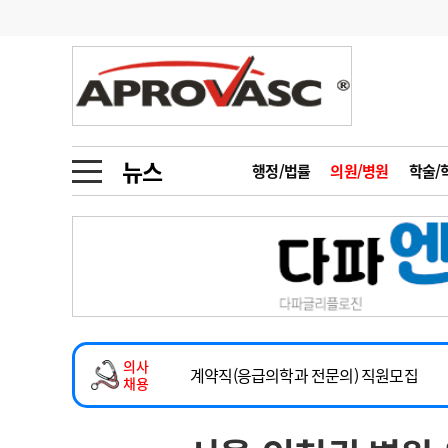
기부
모집
메디인포
인사
부음
오피니언
칼럼
건강정보
금주의 검색어
인물
초대석
피플
뉴스
행정/법률
의원/병원
학술/
1
의사인력 수급 추
동영상뉴스
2
성분명 처방
2026년 하반기 인턴 모집
포토뉴스
포토뉴스
3
AI의료
마취통증의학과 임기제 임상의사 채용
4
전공의 모집 결과
메디 Hospital
지역병원
중소병원
소아청소년과(소아응급전담) 계약직 의사
5
의사국시 합격률
의사
인포메이션
행정처분
판례
계약직(응급의학과 전문의) 직원모집
채용
하반기 전공의(레지던트1년차) 모집
학회·연수강좌
학회/연수강좌
행사