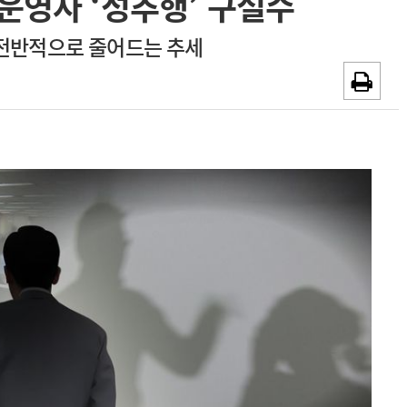
운영자 ‘성추행’ 구설수
~2026-08-31
광고안내
전반적으로 줄어드는 추세
채용시까지