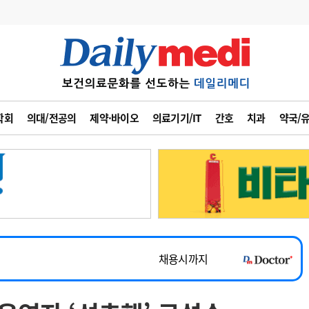
변경
사고
수첩
학회
의대/전공의
제약·바이오
의료기기/IT
간호
치과
약국/
계
6
관리급여 실시
7
지필공 지원책
~2026-08-31
8
수련환경 개선
채용시까지
9
의과대학 입시
 공개채용
채용시까지
10
약가인하
유권해석
정책/통계
공시
채용시까지
~2026-08-15