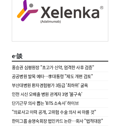
e-談
홍승권 심평원장 " 초고가 신약, 엄격한 사후 검증"
공공병원 발목 예타…李대통령 "제도 개편 검토"
부산대병원 환자경험평가 3등급 '최하위' 굴욕
인천 시신 오배출 병원 관계자 3명 '불구속'
단기근무 의사 뽑는 'BTS 소속사' 하이브
"의료사고 이력 공개, 고위험 수술 의사 씨 마를 것"
한미그룹 송영숙회장 법인카드 논란…회사 "법적대응"