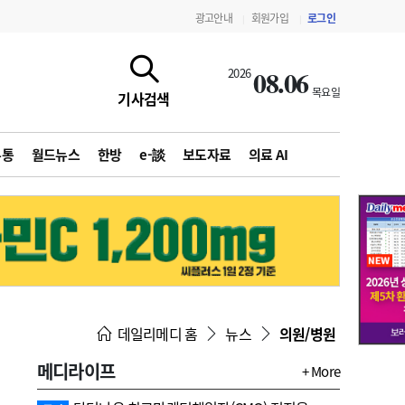
광고안내
회원가입
로그인
|
|
08.06
2026
목요일
기사검색
유통
월드뉴스
한방
e-談
보도자료
의료 AI
지침·기준·평가
약제급여 심사 결과
데일리메디 홈
뉴스
의원/병원
메디라이프
+ More