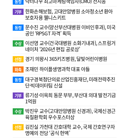
닥터나우 최고마케팅책임자(CMO) 전지웅
동정
한화손해보험, 고대안암병원 소아청소년 환아
기부
보호자용 웰니스키트
문수진 교수( 양산부산대병원 이비인후과), 미국
동정
공인 ‘RPSGT 자격’ 획득
이선영 교수(건국대병원 소화기내과), 스프링거
수상
네이처 ‘2026년 편집 공로상’
경기 의왕시 365키즈병원, 달빛어린이병원
선정
조재민 하이플생명과학 대표 아들
화촉
대구경북첨단의료산업진흥재단, 미래전략추진
동정
단·빅데이터팀 신설
류기성·이옥희 동문 부부, 부산대 의대 발전기금
기부
1억원
박진우 교수(고대안암병원 신경과), 국제신경근
수상
육질환학회 우수포스터상
김진실 가천대 간호대학 교수, 국제 간호연구자
선정
명예의 전당 ‘공식 헌액’