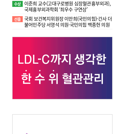
이준희 교수(고대구로병원 심장혈관흉부외과),
수상
국제흉부외과학회 ‘최우수 구연상’
국회 보건복지위원장 이만희(국민의힘)-간사 더
선출
불어민주당 서영석 의원·국민의힘 백종헌 의원