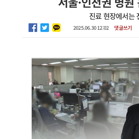
서울·인천권 병원 
2026년 하반기 인턴 모집
고객센터
회사소개
법적고지
진료 현장에서는 
마취통증의학과 임기제 임상의사 채용
2025.06.30 12:02
댓글쓰기