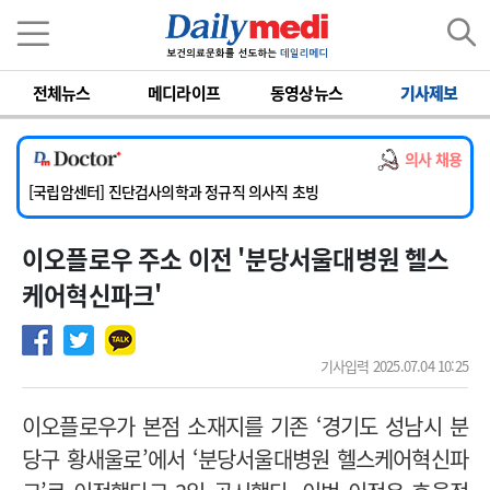
이름
비밀번호
전체뉴스
메디라이프
동영상뉴스
기사제보
[서울아산병원] 2026년 하반기 인턴 모집
[명지병원] 하반기 전공의(인턴) 모집
의사 채용
[동국대학교 경주병원] 내과(소화기, 심장, 내분비), 소아청소년과, 외과, 심장혈관흉부외과, 이비인후과, 병리과 교원 초빙
[국립암센터] 진단검사의학과 정규직 의사직 초빙
[인제대학교해운대백병원] 치과 진료교수 모집 공고
이오플로우 주소 이전 '분당서울대병원 헬스
[서울아산병원] 2026년 하반기 인턴 모집
[명지병원] 하반기 전공의(인턴) 모집
케어혁신파크'
기사입력 2025.07.04 10:25
이오플로우가
본점 소재지를 기존 ‘경기도 성남시 분
당구 황새울로’에서 ‘분당서울대병원 헬스케어혁신파