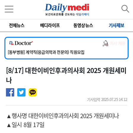
이름
비밀번호
전체뉴스
메디라이프
동영상뉴스
기사제보
[서울아산병원] 2026년 하반기 인턴 모집
[영남대학교의료원] 마취통증의학과 임기제 임상의사 채용
의사 채용
[충남대학교병원] 소아청소년과(소아응급전담) 계약직 의사 공개채용
[동부병원] 계약직(응급의학과 전문의) 직원모집
[이대목동병원] 하반기 전공의(레지던트1년차) 모집
[8/17] 대한이비인후과의사회 2025 개원세미
[서울아산병원] 2026년 하반기 인턴 모집
[영남대학교의료원] 마취통증의학과 임기제 임상의사 채용
나
기사입력 2025.07.25 14:12
▲행사명 대한이비인후과의사회 2025 개원세미나
▲일시 8월 17일