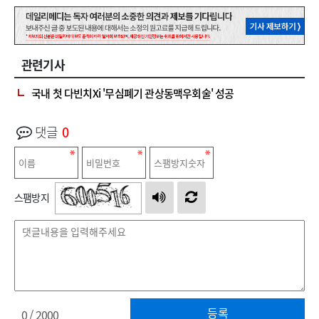
관련기사
국내 첫 다빈치Xi '무심폐기 관상동맥우회술' 성공
댓글
0
스팸방지
등록
0
/ 2000