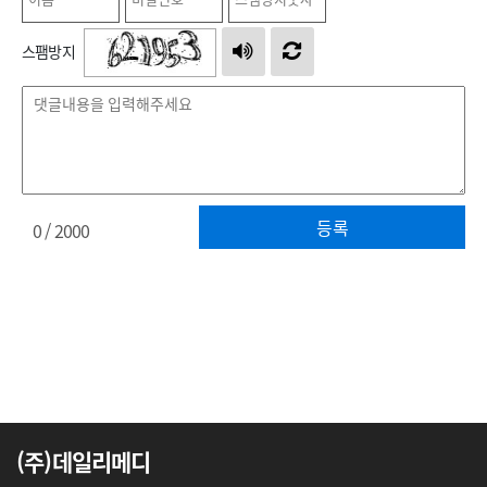
스팸방지
등록
0
/ 2000
(주)데일리메디