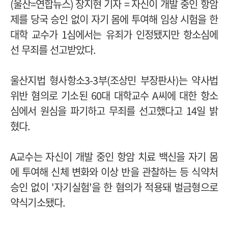
(
울산
=
연합뉴스
)
장지현 기자
=
자신이 개발 중인 항암
제를 당국 승인 없이 자기 몸에 투여해 임상 시험을 한
대학 교수가
1
심에서는 유죄가 인정됐지만 항소심에
선 무죄를 선고받았다
.
울산지법 형사항소
3-3
부
(
조상민 부장판사
)
는 약사법
위반 혐의로 기소된
60
대 대학교수
A
씨에 대한 항소
심에서 원심을 파기하고 무죄를 선고했다고
14
일 밝
혔다
.
A
교수는 자신이 개발 중인 항암 치료 백신을 자기 몸
에 투여해 신체 변화와 이상 반을 관찰하는 등 식약처
승인 없이
'
자기실험
'
을 한 혐의가 적용돼 벌금형으로
약식기소됐다
.