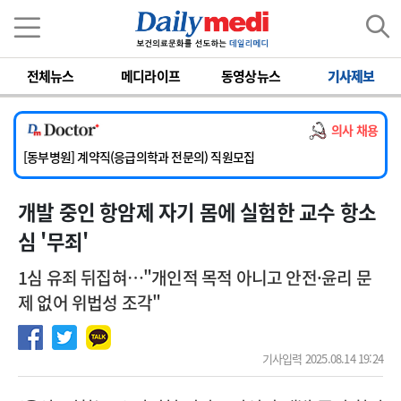
이름
비밀번호
전체뉴스
메디라이프
동영상뉴스
기사제보
[서울아산병원] 2026년 하반기 인턴 모집
[영남대학교의료원] 마취통증의학과 임기제 임상의사 채용
의사 채용
[충남대학교병원] 소아청소년과(소아응급전담) 계약직 의사 공개채용
[동부병원] 계약직(응급의학과 전문의) 직원모집
[이대목동병원] 하반기 전공의(레지던트1년차) 모집
개발 중인 항암제 자기 몸에 실험한 교수 항소
[서울아산병원] 2026년 하반기 인턴 모집
[영남대학교의료원] 마취통증의학과 임기제 임상의사 채용
심 '무죄'
1심 유죄 뒤집혀…"개인적 목적 아니고 안전·윤리 문
제 없어 위법성 조각"
기사입력 2025.08.14 19:24