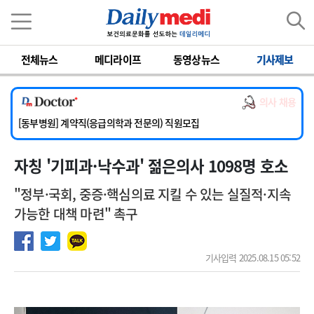
이름
비밀번호
전체뉴스
메디라이프
동영상뉴스
기사제보
[서울아산병원] 2026년 하반기 인턴 모집
[영남대학교의료원] 마취통증의학과 임기제 임상의사 채용
의사 채용
[충남대학교병원] 소아청소년과(소아응급전담) 계약직 의사 공개채용
[동부병원] 계약직(응급의학과 전문의) 직원모집
[이대목동병원] 하반기 전공의(레지던트1년차) 모집
자칭 '기피과·낙수과' 젊은의사 1098명 호소
[서울아산병원] 2026년 하반기 인턴 모집
[영남대학교의료원] 마취통증의학과 임기제 임상의사 채용
"정부·국회, 중증·핵심의료 지킬 수 있는 실질적·지속
가능한 대책 마련" 촉구
기사입력 2025.08.15 05:52