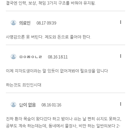
결국엔 인력, 보상, 책임 3가지 구조를 바꿔야 유지됨.
의료인
08.17 09:39
사명감으론 못 버틴다. 제도와 돈으로 풀어야 한다.
ㅁㅇㄻㅇㄴㄹ
08.16 18:11
이제 각자도생이라는 말 있듯이 없어져봐야 필요성을 압니다
하는것도 죄인인시대
닶이 없음
08.16 01:16
진짜 환자 목숨이 왔다갔다 하고 밤이나 쉬는 날 편히 쉬지도 못하고,
공부도 계속 하는데는데, 동네에서 물장사, 비만 하는 일반의보다 2-