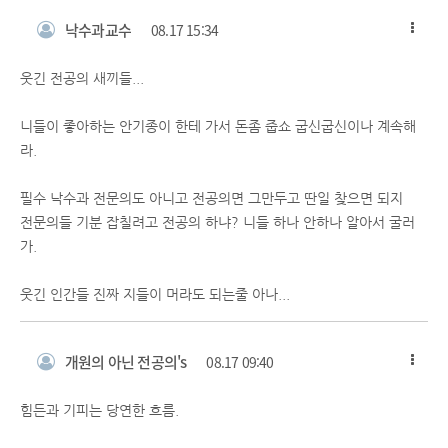
낙수과교수
08.17 15:34
웃긴 전공의 새끼들...
니들이 좋아하는 안기종이 한테 가서 돈좀 줍쇼 굽신굽신이나 계속해
라.
필수 낙수과 전문의도 아니고 전공의면 그만두고 딴일 찾으면 되지
전문의들 기분 잡칠려고 전공의 하냐? 니들 하나 안하나 알아서 굴러
가.
웃긴 인간들 진짜 지들이 머라도 되는줄 아나...
개원의 아닌 전공의's
08.17 09:40
힘든과 기피는 당연한 흐름.