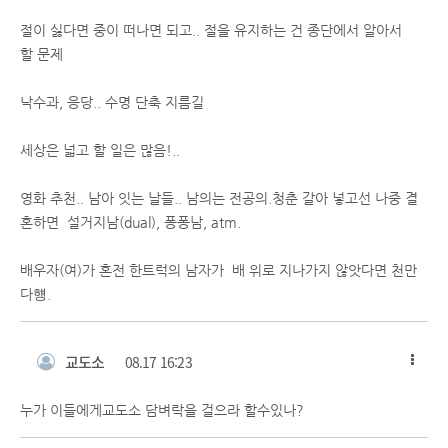
절이 싫다면 중이 떠나면 되고.. 절을 유지하는 건 종단에서 알아서
할 문제
낙수과, 응당.. 수명 단축 지름길
세상은 넓고 할 일은 많음!..
영화 추천.. 남아 잇는 날들.. 남의는 전공의.청춘 갈아 넣고선 나중 결
혼하면 설거지남(dual), 퐁퐁남, atm.
배우자(여)가 혼전 한트럭의 남자가 배 위로 지나가지 않앗다면 천만
다헁.
교도소
08.17 16:23
누가 이들에게교도소 담벼락을 걸으라 할수있나?