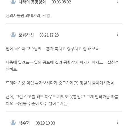
나라의 흥망성쇠
09.03 08:02
찐의사들만 의대가라, 제발.
훌륭하신
08.21 17:28
밑에 낙수과 교수님께... 혼자 북치고 장구치고 잘 해보쇼.
나중에 밀려드는 일의 공포에 질려 공황장애 빠지지 마시고... 살신성
인하쇼.
드라마 허준 처럼 환자보시다가 숭고하게(?) 장렬히 돌아가시것네.
근데, 그런 수고를 해도 아무도 기억도 못할껄?? 그게 안타까울 따름
이오. 국민들 수준이 아주 쩔어주거든..
낙수꽈
08.19 10:03