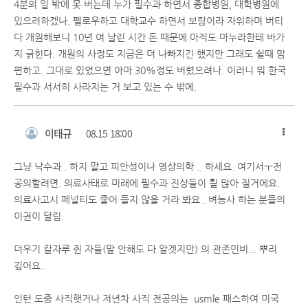
4분의 일 밖에 못 버는데 누가 필수과 하면서 종합병원, 대학병원에
있으려하겠나. 펠로우하고 대학교수 하면서 보람이라 자위하며 버티
다 개원해보니 10년 여 날린 시간 돈 때문에 아직도 마누라한테 바가
지 긁힌다. 개원의 사정도 지금은 더 나빠지긴 했지만 그래도 쉴때 맘
편하고. 그대로 있었으면 아마 30%정도 버렸으려나. 이러니 뭐 한국
필수과 서서히 사라지는 거 보고 있는 수 밖에.
이태규
08.15 18:00
그냥 낙수과.. 하지 말고 피안성이나 영상의학 .. 하세요. 여기서ㅜ전
공의할려면. 의료사태로 미래에 필수과 진상들이 훨 많아 질거에요.
의료사고시 페널티도 줄어 들지 않을 거라 봐요.. 벼농사 하는 분들의
이권이 달림.
더우기 칼자루 쥔 자들(말 안해도 다 알겟지만) 의 관존민비... 뿌리
깊어요..
인턴 도중 사직햇거나 저년차 사직 전공의는 usmle 패스하여 미국