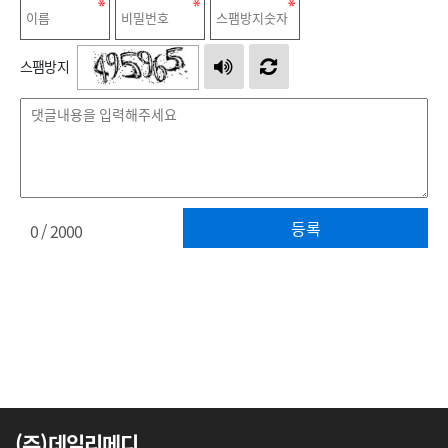
스팸방지
등록
0
/ 2000
(주)데일리메디