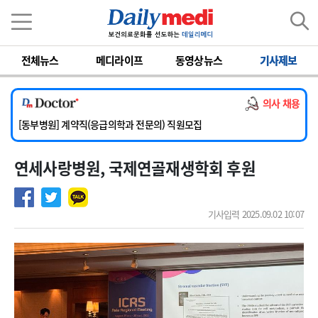
이름
비밀번호
전체뉴스
메디라이프
동영상뉴스
기사제보
[서울아산병원] 2026년 하반기 인턴 모집
[영남대학교의료원] 마취통증의학과 임기제 임상의사 채용
의사 채용
[충남대학교병원] 소아청소년과(소아응급전담) 계약직 의사 공개채용
[동부병원] 계약직(응급의학과 전문의) 직원모집
[이대목동병원] 하반기 전공의(레지던트1년차) 모집
연세사랑병원, 국제연골재생학회 후원
[서울아산병원] 2026년 하반기 인턴 모집
[영남대학교의료원] 마취통증의학과 임기제 임상의사 채용
기사입력 2025.09.02 10:07