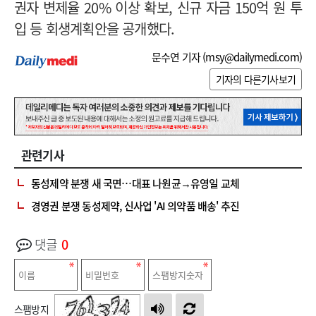
권자 변제율 20% 이상 확보, 신규 자금 150억 원 투
입 등 회생계획안을 공개했다.
문수연 기자 (
msy@dailymedi.com
)
기자의 다른기사보기
관련기사
동성제약 분쟁 새 국면…대표 나원균→유영일 교체
경영권 분쟁 동성제약, 신사업 'AI 의약품 배송' 추진
댓글
0
스팸방지