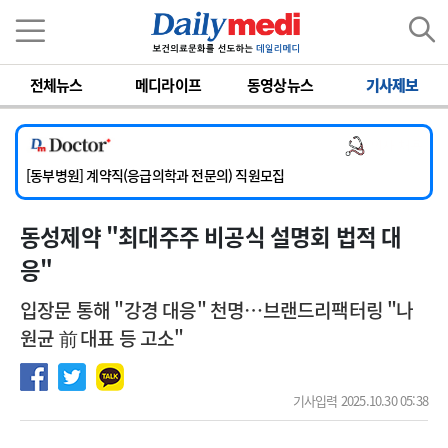
이름
비밀번호
전체뉴스
메디라이프
동영상뉴스
기사제보
[서울아산병원] 2026년 하반기 인턴 모집
[영남대학교의료원] 마취통증의학과 임기제 임상의사 채용
의사 채용
[충남대학교병원] 소아청소년과(소아응급전담) 계약직 의사 공개채용
[동부병원] 계약직(응급의학과 전문의) 직원모집
[이대목동병원] 하반기 전공의(레지던트1년차) 모집
동성제약 "최대주주 비공식 설명회 법적 대
[서울아산병원] 2026년 하반기 인턴 모집
[영남대학교의료원] 마취통증의학과 임기제 임상의사 채용
응"
입장문 통해 "강경 대응" 천명…브랜드리팩터링 "나
원균 前 대표 등 고소"
기사입력 2025.10.30 05:38