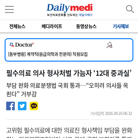
이름
비밀번호
전체뉴스
메디라이프
동영상뉴스
기사제보
[서울아산병원] 2026년 하반기 인턴 모집
[영남대학교의료원] 마취통증의학과 임기제 임상의사 채용
의사 채용
[충남대학교병원] 소아청소년과(소아응급전담) 계약직 의사 공개채용
[동부병원] 계약직(응급의학과 전문의) 직원모집
[이대목동병원] 하반기 전공의(레지던트1년차) 모집
필수의료 의사 형사처벌 가늠자 ‘12대 중과실’
[서울아산병원] 2026년 하반기 인턴 모집
[영남대학교의료원] 마취통증의학과 임기제 임상의사 채용
부담 완화 의료분쟁법 국회 통과…“오히려 의사들 옥
죈다” 거부감
기사입력 2026.04.26 06:32
고위험 필수의료에 대한 의료진 형사책임 부담을 완화