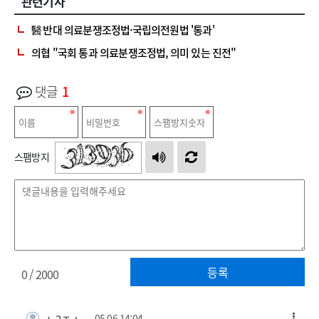
관련기사
醫 반대 의료분쟁조정법·국립의전원법 '통과'
의협 "국회 통과 의료분쟁조정법, 의미 있는 진전"
댓글
1
스팸방지
등록
0
/ 2000
ㄴ2ㅈㅅ
05.06 14:04