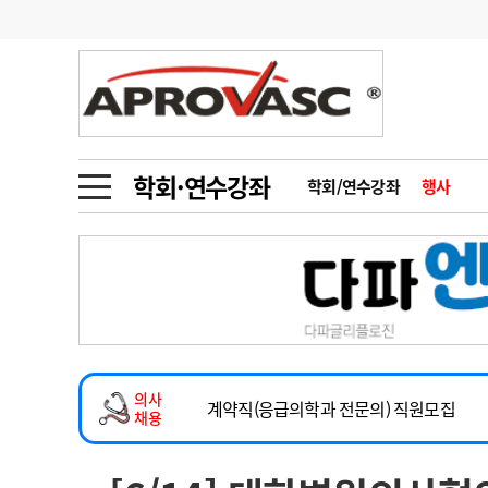
기부
모집
메디인포
인사
부음
오피니언
칼럼
건강정보
금주의 검색어
인물
초대석
피플
학회·연수강좌
학회/연수강좌
행사
1
의사인력 수급 추
동영상뉴스
2
성분명 처방
2026년 하반기 인턴 모집
포토뉴스
포토뉴스
3
AI의료
마취통증의학과 임기제 임상의사 채용
4
전공의 모집 결과
메디 Hospital
지역병원
중소병원
소아청소년과(소아응급전담) 계약직 의사
5
의사국시 합격률
의사
인포메이션
행정처분
판례
계약직(응급의학과 전문의) 직원모집
채용
하반기 전공의(레지던트1년차) 모집
학회·연수강좌
학회/연수강좌
행사