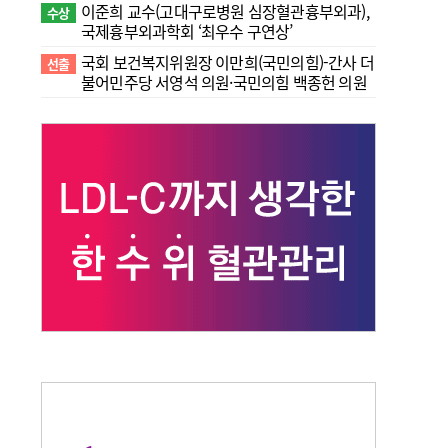
이준희 교수(고대구로병원 심장혈관흉부외과),
수상
국제흉부외과학회 ‘최우수 구연상’
국회 보건복지위원장 이만희(국민의힘)-간사 더
선출
불어민주당 서영석 의원·국민의힘 백종헌 의원