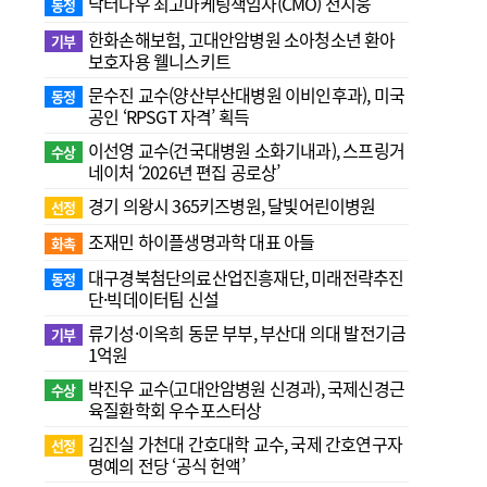
닥터나우 최고마케팅책임자(CMO) 전지웅
동정
한화손해보험, 고대안암병원 소아청소년 환아
기부
보호자용 웰니스키트
문수진 교수( 양산부산대병원 이비인후과), 미국
동정
공인 ‘RPSGT 자격’ 획득
이선영 교수(건국대병원 소화기내과), 스프링거
수상
네이처 ‘2026년 편집 공로상’
경기 의왕시 365키즈병원, 달빛어린이병원
선정
조재민 하이플생명과학 대표 아들
화촉
대구경북첨단의료산업진흥재단, 미래전략추진
동정
단·빅데이터팀 신설
류기성·이옥희 동문 부부, 부산대 의대 발전기금
기부
1억원
박진우 교수(고대안암병원 신경과), 국제신경근
수상
육질환학회 우수포스터상
김진실 가천대 간호대학 교수, 국제 간호연구자
선정
명예의 전당 ‘공식 헌액’