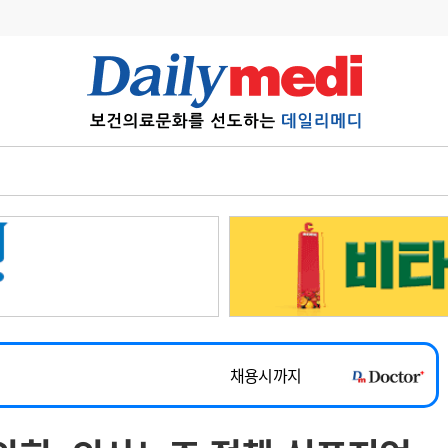
변경
사고
수첩
계
6
관리급여 실시
7
지필공 지원책
~2026-08-31
8
수련환경 개선
채용시까지
9
의과대학 입시
 공개채용
채용시까지
10
약가인하
유권해석
정책/통계
공시
채용시까지
~2026-08-15