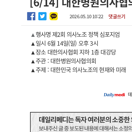
[6/14] 대한병원의사
2026년 하반기 인턴 모집
고객센터
회사소개
법적고지
마취통증의학과 임기제 임상의사 채용
2026.05.10 10:22
댓글쓰기
▲
행사명 제2회 의사노조 정책 심포지엄
▲일시 6월 14일(일) 오후 3시
▲장소 대한의사협회 지하 1층 대강당
▲주관 : 대한병원의사협의회
▲주제 : 대한민국 의사노조의 현재와 미래
데