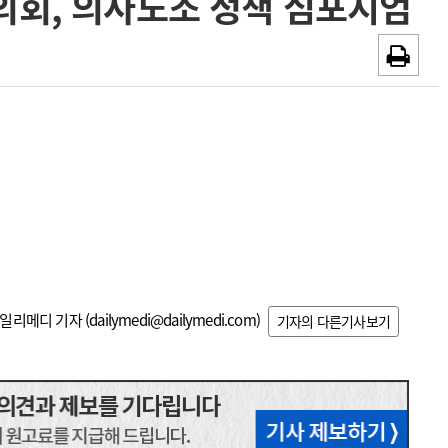
협의회, 의사노조 정책 심포지엄
~2026-08-31
광고안내
채용시까지
일리메디 기자 (
dailymedi@dailymedi.com
)
기자의 다른기사보기