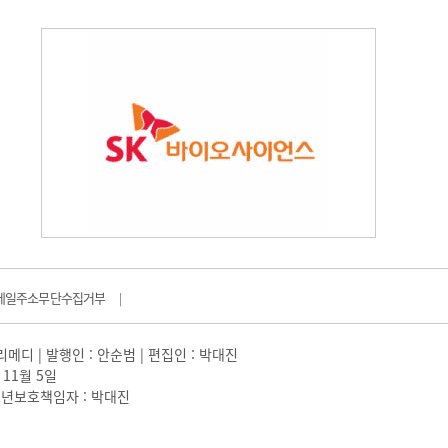
메일주소무단수집거부
|
일리메디 | 발행인 : 안순범 | 편집인 : 박대진
 11월 5일
 |청소년보호책임자 : 박대진