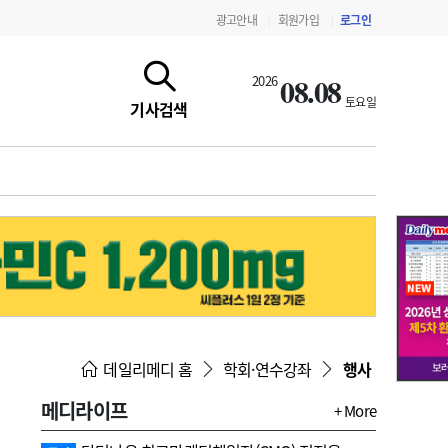
광고안내
회원가입
로그인
|
|
08.08
2026
토요일
기사검색
지침·기준·평가
약제급여 심사 결과
데일리메디 홈
학회·연수강좌
행사
메디라이프
+ More