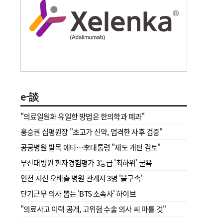
e-談
"의료일원화 유일한 방법은 한의학과 폐과"
홍승권 심평원장 " 초고가 신약, 엄격한 사후 검증"
공공병원 발목 예타…李대통령 "제도 개편 검토"
부산대병원 환자경험평가 3등급 '최하위' 굴욕
인천 시신 오배출 병원 관계자 3명 '불구속'
단기근무 의사 뽑는 'BTS 소속사' 하이브
"의료사고 이력 공개, 고위험 수술 의사 씨 마를 것"