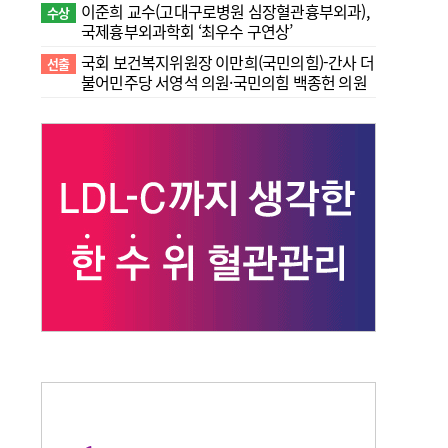
이준희 교수(고대구로병원 심장혈관흉부외과),
수상
국제흉부외과학회 ‘최우수 구연상’
국회 보건복지위원장 이만희(국민의힘)-간사 더
선출
불어민주당 서영석 의원·국민의힘 백종헌 의원