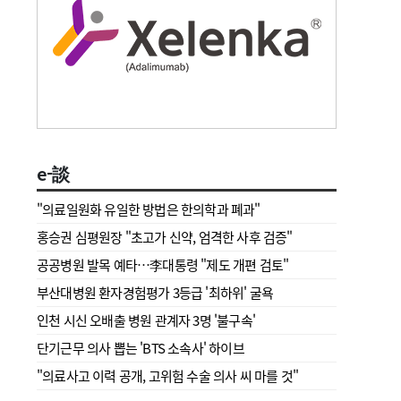
e-談
"의료일원화 유일한 방법은 한의학과 폐과"
홍승권 심평원장 " 초고가 신약, 엄격한 사후 검증"
공공병원 발목 예타…李대통령 "제도 개편 검토"
부산대병원 환자경험평가 3등급 '최하위' 굴욕
인천 시신 오배출 병원 관계자 3명 '불구속'
단기근무 의사 뽑는 'BTS 소속사' 하이브
"의료사고 이력 공개, 고위험 수술 의사 씨 마를 것"