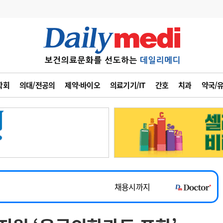
변경
사고
수첩
학회
의대/전공의
제약·바이오
의료기기/IT
간호
치과
약국/
계
6
관리급여 실시
7
지필공 지원책
~2026-08-31
8
수련환경 개선
채용시까지
9
의과대학 입시
 공개채용
채용시까지
10
약가인하
유권해석
정책/통계
공시
채용시까지
~2026-08-15