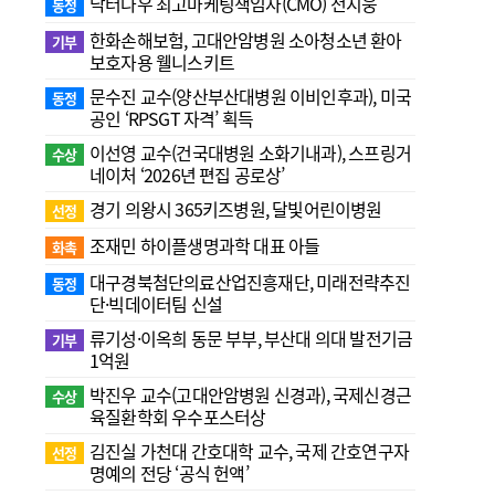
닥터나우 최고마케팅책임자(CMO) 전지웅
동정
한화손해보험, 고대안암병원 소아청소년 환아
기부
보호자용 웰니스키트
문수진 교수( 양산부산대병원 이비인후과), 미국
동정
공인 ‘RPSGT 자격’ 획득
이선영 교수(건국대병원 소화기내과), 스프링거
수상
네이처 ‘2026년 편집 공로상’
경기 의왕시 365키즈병원, 달빛어린이병원
선정
조재민 하이플생명과학 대표 아들
화촉
대구경북첨단의료산업진흥재단, 미래전략추진
동정
단·빅데이터팀 신설
류기성·이옥희 동문 부부, 부산대 의대 발전기금
기부
1억원
박진우 교수(고대안암병원 신경과), 국제신경근
수상
육질환학회 우수포스터상
김진실 가천대 간호대학 교수, 국제 간호연구자
선정
명예의 전당 ‘공식 헌액’