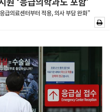
지원 ‘응급의학과도 포함’
~2026-08-31
광고안내
응급의료센터부터 적용, 의사 부담 완화”
채용시까지