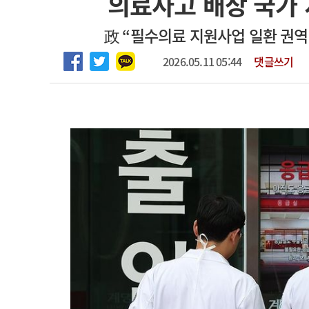
의료사고 배상 국가 
2026년 하반기 인턴 모집
고객센터
회사소개
법적고지
政 “필수의료 지원사업 일환 권역
마취통증의학과 임기제 임상의사 채용
2026.05.11 05:44
댓글쓰기