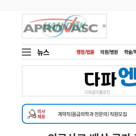
기부
모집
메디인포
인사
부음
오피니언
칼럼
건강정보
금주의 검색어
인물
초대석
피플
뉴스
행정/법률
의원/병원
학술/
1
의사인력 수급 추
동영상뉴스
2
성분명 처방
2026년 하반기 인턴 모집
포토뉴스
포토뉴스
3
AI의료
마취통증의학과 임기제 임상의사 채용
4
전공의 모집 결과
메디 Hospital
지역병원
중소병원
소아청소년과(소아응급전담) 계약직 의사
5
의사국시 합격률
의사
인포메이션
행정처분
판례
계약직(응급의학과 전문의) 직원모집
채용
하반기 전공의(레지던트1년차) 모집
학회·연수강좌
학회/연수강좌
행사