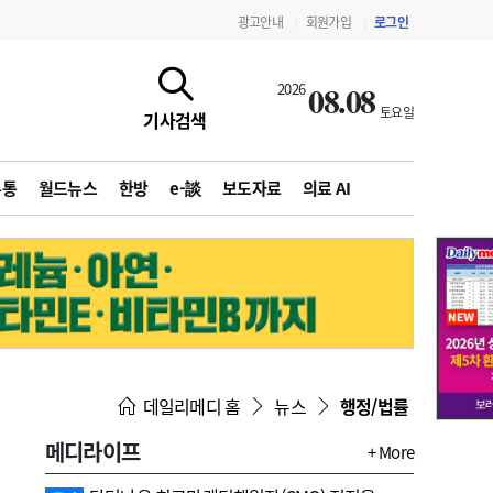
광고안내
회원가입
로그인
|
|
08.08
2026
토요일
기사검색
유통
월드뉴스
한방
e-談
보도자료
의료 AI
지침·기준·평가
약제급여 심사 결과
데일리메디 홈
뉴스
행정/법률
메디라이프
+ More