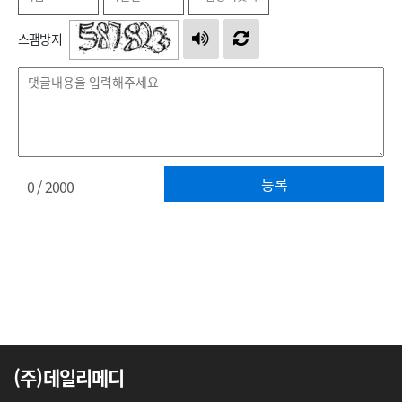
스팸방지
등록
0
/ 2000
(주)데일리메디