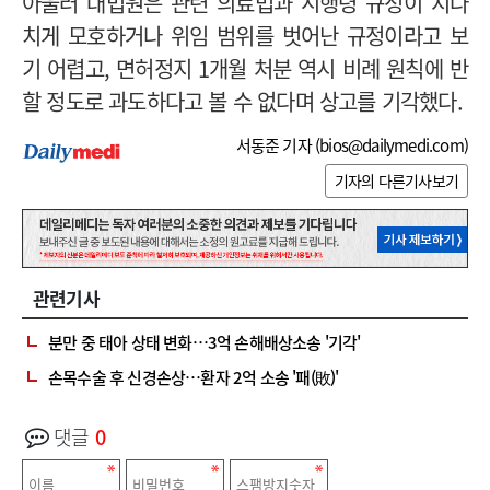
아울러 대법원은 관련 의료법과 시행령 규정이 지나
치게 모호하거나 위임 범위를 벗어난 규정이라고 보
기 어렵고, 면허정지 1개월 처분 역시 비례 원칙에 반
할 정도로 과도하다고 볼 수 없다며 상고를 기각했다.
서동준 기자 (
bios@dailymedi.com
)
기자의 다른기사보기
관련기사
분만 중 태아 상태 변화…3억 손해배상소송 '기각'
손목수술 후 신경손상…환자 2억 소송 '패(敗)'
댓글
0