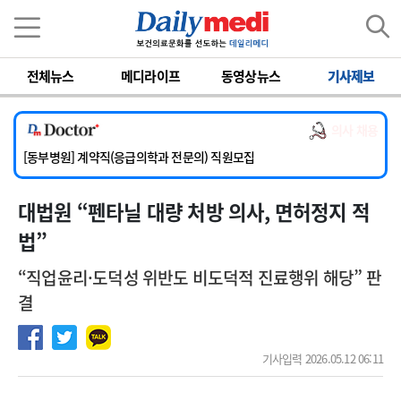
이름
비밀번호
전체뉴스
메디라이프
동영상뉴스
기사제보
[서울아산병원] 2026년 하반기 인턴 모집
[영남대학교의료원] 마취통증의학과 임기제 임상의사 채용
의사 채용
[충남대학교병원] 소아청소년과(소아응급전담) 계약직 의사 공개채용
[동부병원] 계약직(응급의학과 전문의) 직원모집
[이대목동병원] 하반기 전공의(레지던트1년차) 모집
대법원 “펜타닐 대량 처방 의사, 면허정지 적
[서울아산병원] 2026년 하반기 인턴 모집
[영남대학교의료원] 마취통증의학과 임기제 임상의사 채용
법”
“직업윤리·도덕성 위반도 비도덕적 진료행위 해당” 판
결
기사입력 2026.05.12 06:11