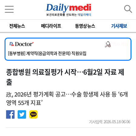
이름
비밀번호
전체뉴스
메디라이프
동영상뉴스
기사제보
[서울아산병원] 2026년 하반기 인턴 모집
[영남대학교의료원] 마취통증의학과 임기제 임상의사 채용
의사 채용
[충남대학교병원] 소아청소년과(소아응급전담) 계약직 의사 공개채용
[동부병원] 계약직(응급의학과 전문의) 직원모집
[이대목동병원] 하반기 전공의(레지던트1년차) 모집
종합병원 의료질평가 시작…6월2일 자료 제
[서울아산병원] 2026년 하반기 인턴 모집
[영남대학교의료원] 마취통증의학과 임기제 임상의사 채용
출
政, 2026년 평가계획 공고…수술 항생제 사용 등 ‘6개
영역 55개 지표’
기사입력 2026.05.18 06:06