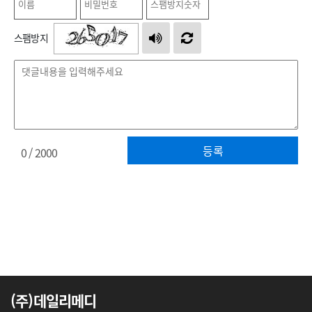
스팸방지
등록
0
/ 2000
(주)데일리메디