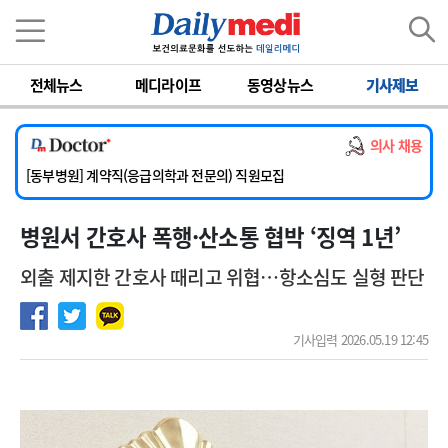
이름
비밀번호
전체뉴스
메디라이프
동영상뉴스
기사제보
[서울아산병원] 2026년 하반기 인턴 모집
[영남대학교의료원] 마취통증의학과 임기제 임상의사 채용
의사 채용
[충남대학교병원] 소아청소년과(소아응급전담) 계약직 의사 공개채용
[동부병원] 계약직(응급의학과 전문의) 직원모집
[이대목동병원] 하반기 전공의(레지던트1년차) 모집
병원서 간호사 폭행·산소통 협박 ‘징역 1년’
[서울아산병원] 2026년 하반기 인턴 모집
[영남대학교의료원] 마취통증의학과 임기제 임상의사 채용
외출 제지한 간호사 때리고 위협…항소심도 실형 판단
기사입력 2026.05.19 12:45