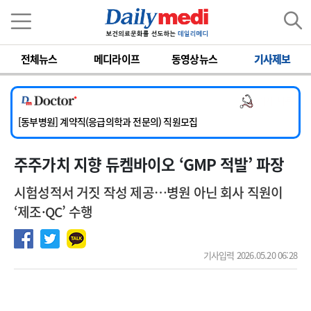
이름
비밀번호
전체뉴스
메디라이프
동영상뉴스
기사제보
[서울아산병원] 2026년 하반기 인턴 모집
[영남대학교의료원] 마취통증의학과 임기제 임상의사 채용
의사 채용
[충남대학교병원] 소아청소년과(소아응급전담) 계약직 의사 공개채용
[동부병원] 계약직(응급의학과 전문의) 직원모집
[이대목동병원] 하반기 전공의(레지던트1년차) 모집
주주가치 지향 듀켐바이오 ‘GMP 적발’ 파장
[서울아산병원] 2026년 하반기 인턴 모집
[영남대학교의료원] 마취통증의학과 임기제 임상의사 채용
시험성적서 거짓 작성 제공…병원 아닌 회사 직원이
‘제조·QC’ 수행
기사입력 2026.05.20 06:28