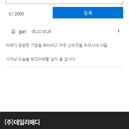
등록
0
/ 2000
guri
05.21 10:24
미래가 유망한 기업을 죽이려고 아주 난리굿을 피우시네 다들
기자님 오늘을 부끄러워할 날이 올 겁니다
(주)데일리메디