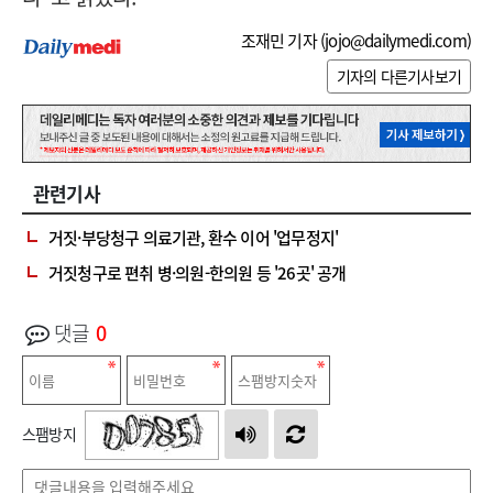
조재민 기자 (
jojo@dailymedi.com
)
기자의 다른기사보기
관련기사
거짓·부당청구 의료기관, 환수 이어 '업무정지'
거짓청구로 편취 병·의원-한의원 등 '26곳' 공개
댓글
0
스팸방지