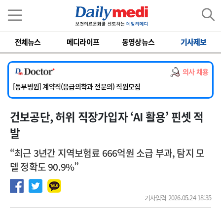
이름
비밀번호
전체뉴스
메디라이프
동영상뉴스
기사제보
[서울아산병원] 2026년 하반기 인턴 모집
[영남대학교의료원] 마취통증의학과 임기제 임상의사 채용
의사 채용
[충남대학교병원] 소아청소년과(소아응급전담) 계약직 의사 공개채용
[동부병원] 계약직(응급의학과 전문의) 직원모집
[이대목동병원] 하반기 전공의(레지던트1년차) 모집
건보공단, 허위 직장가입자 ‘AI 활용’ 핀셋 적
[서울아산병원] 2026년 하반기 인턴 모집
[영남대학교의료원] 마취통증의학과 임기제 임상의사 채용
발
“최근 3년간 지역보험료 666억원 소급 부과, 탐지 모
델 정확도 90.9%”
기사입력 2026.05.24 18:35