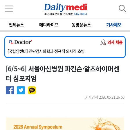
이름
비밀번호
전체뉴스
메디라이프
동영상뉴스
기사제보
[서울아산병원] 2026년 하반기 인턴 모집
[명지병원] 하반기 전공의(인턴) 모집
의사 채용
[동국대학교 경주병원] 내과(소화기, 심장, 내분비), 소아청소년과, 외과, 심장혈관흉부외과, 이비인후과, 병리과 교원 초빙
[국립암센터] 진단검사의학과 정규직 의사직 초빙
[인제대학교해운대백병원] 치과 진료교수 모집 공고
[6/5~6] 서울아산병원 파킨슨·알츠하이머센
[서울아산병원] 2026년 하반기 인턴 모집
[명지병원] 하반기 전공의(인턴) 모집
터 심포지엄
기사입력 2026.05.21 16:50