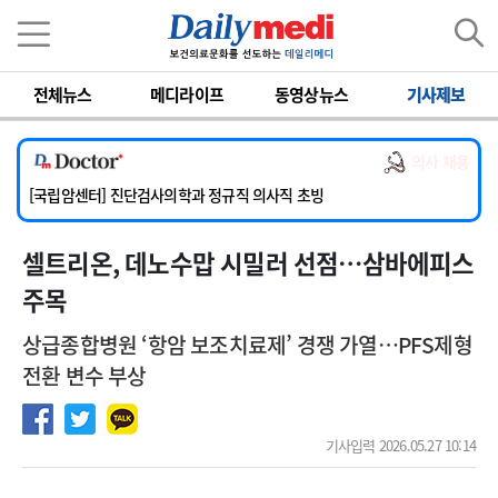
이름
비밀번호
전체뉴스
메디라이프
동영상뉴스
기사제보
[서울아산병원] 2026년 하반기 인턴 모집
[명지병원] 하반기 전공의(인턴) 모집
의사 채용
[동국대학교 경주병원] 내과(소화기, 심장, 내분비), 소아청소년과, 외과, 심장혈관흉부외과, 이비인후과, 병리과 교원 초빙
[국립암센터] 진단검사의학과 정규직 의사직 초빙
[인제대학교해운대백병원] 치과 진료교수 모집 공고
셀트리온, 데노수맙 시밀러 선점…삼바에피스
[서울아산병원] 2026년 하반기 인턴 모집
[명지병원] 하반기 전공의(인턴) 모집
주목
상급종합병원 ‘항암 보조치료제’ 경쟁 가열…PFS제형
전환 변수 부상
기사입력 2026.05.27 10:14