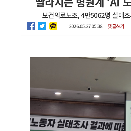
빨라지는 병원계 ‘AI
마취통증의학과 임기제 임상의사 채용
고객센터
회사소개
법적고지
보건의료노조, 4만5062명 실태조
2026.05.27 05:38
댓글쓰기