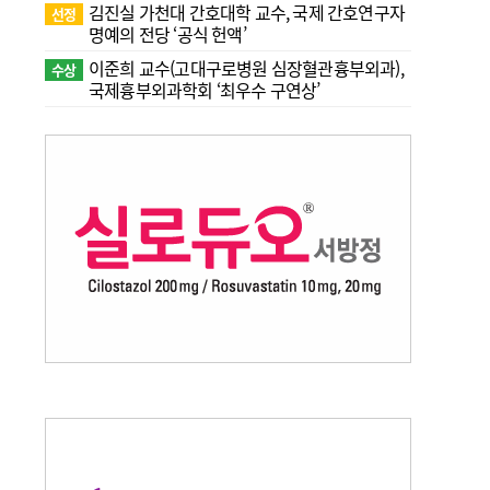
김진실 가천대 간호대학 교수, 국제 간호연구자
선정
명예의 전당 ‘공식 헌액’
이준희 교수(고대구로병원 심장혈관흉부외과),
수상
국제흉부외과학회 ‘최우수 구연상’