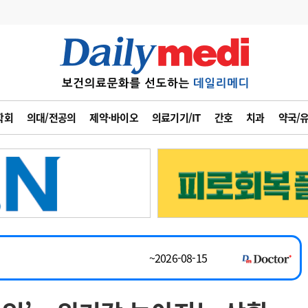
변경
사고
수첩
학회
의대/전공의
제약·바이오
의료기기/IT
간호
치과
약국/
계
6
관리급여 실시
~2026-08-31
7
지필공 지원책
채용시까지
8
수련환경 개선
 공개채용
채용시까지
9
의과대학 입시
채용시까지
10
약가인하
유권해석
정책/통계
공시
~2026-08-15
~2026-08-31