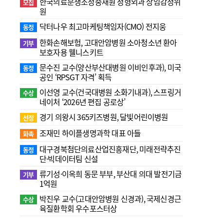
한국의료분쟁조정중재원 정형외과 상임감정위
모집
원
닥터나우 최고마케팅책임자(CMO) 전지웅
동정
한화손해보험, 고대안암병원 소아청소년 환아
기부
보호자용 웰니스키트
문수진 교수( 양산부산대병원 이비인후과), 미국
동정
공인 ‘RPSGT 자격’ 획득
이선영 교수(건국대병원 소화기내과), 스프링거
수상
네이처 ‘2026년 편집 공로상’
경기 의왕시 365키즈병원, 달빛어린이병원
선정
조재민 하이플생명과학 대표 아들
화촉
대구경북첨단의료산업진흥재단, 미래전략추진
동정
단·빅데이터팀 신설
류기성·이옥희 동문 부부, 부산대 의대 발전기금
기부
1억원
박진우 교수(고대안암병원 신경과), 국제신경근
수상
육질환학회 우수포스터상