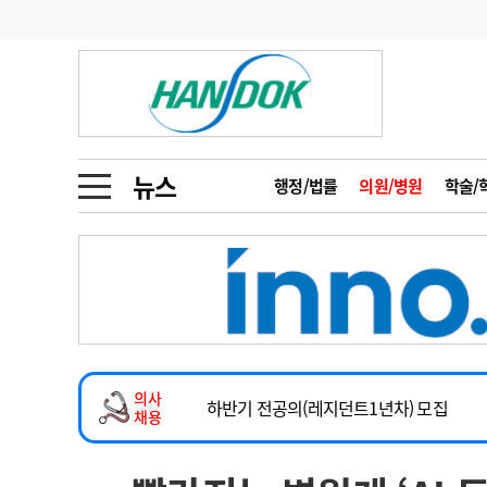
기부
모집
메디인포
인사
부음
오피니언
칼럼
건강정보
금주의 검색어
인물
초대석
피플
뉴스
행정/법률
의원/병원
학술/
1
의사인력 수급 추
동영상뉴스
2026년 하반기 인턴 모집
2
성분명 처방
마취통증의학과 임기제 임상의사 채용
포토뉴스
포토뉴스
3
AI의료
소아청소년과(소아응급전담) 계약직 의사
4
전공의 모집 결과
메디 Hospital
지역병원
중소병원
계약직(응급의학과 전문의) 직원모집
5
의사국시 합격률
의사
인포메이션
행정처분
판례
하반기 전공의(레지던트1년차) 모집
채용
2026년 하반기 인턴 모집
학회·연수강좌
학회/연수강좌
행사