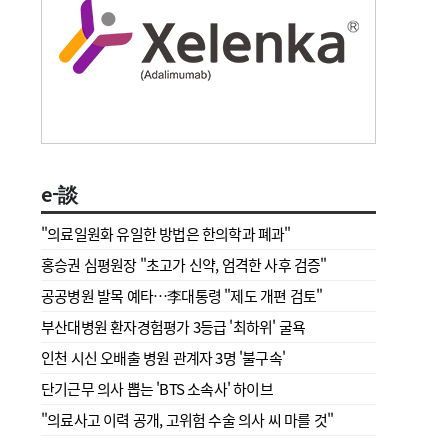
e-談
"의료일원화 유일한 방법은 한의학과 폐과"
홍승권 심평원장 " 초고가 신약, 엄격한 사후 검증"
공공병원 발목 예타…李대통령 "제도 개편 검토"
부산대병원 환자경험평가 3등급 '최하위' 굴욕
인천 시신 오배출 병원 관계자 3명 '불구속'
단기근무 의사 뽑는 'BTS 소속사' 하이브
"의료사고 이력 공개, 고위험 수술 의사 씨 마를 것"