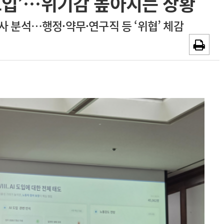
 도입’…위기감 높아지는 상황
채용시까지
광고안내
사 분석…행정·약무·연구직 등 ‘위협’ 체감