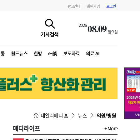
광고안내
회원가입
로그인
|
|
08.09
2026
일요일
기사검색
유통
월드뉴스
한방
e-談
보도자료
의료 AI
지침·기준·평가
약제급여 심사 결과
데일리메디 홈
뉴스
의원/병원
메디라이프
+ More