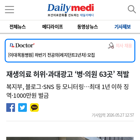
이름
비밀번호
[서울아산병원] 2026년 하반기 인턴 모집
[영남대학교의료원] 마취통증의학과 임기제 임상의사 채용
전체뉴스
메디라이프
동영상뉴스
기사제보
[충남대학교병원] 소아청소년과(소아응급전담) 계약직 의사 공개채용
[동부병원] 계약직(응급의학과 전문의) 직원모집
의사 채용
[이대목동병원] 하반기 전공의(레지던트1년차) 모집
[서울아산병원] 2026년 하반기 인턴 모집
[영남대학교의료원] 마취통증의학과 임기제 임상의사 채용
재생의료 허위·과대광고 ‘병·의원 63곳’ 적발
복지부, 블로그·SNS 등 모니터링…최대 1년 이하 징
역·1000만원 벌금
기사입력 2026.05.27 12:57