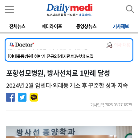
이름
비밀번호
[서울아산병원] 2026년 하반기 인턴 모집
전체뉴스
메디라이프
동영상뉴스
기사제보
[영남대학교의료원] 마취통증의학과 임기제 임상의사 채용
[충남대학교병원] 소아청소년과(소아응급전담) 계약직 의사 공개채용
의사 채용
[동부병원] 계약직(응급의학과 전문의) 직원모집
[이대목동병원] 하반기 전공의(레지던트1년차) 모집
[서울아산병원] 2026년 하반기 인턴 모집
포항성모병원, 방사선치료 1만례 달성
[영남대학교의료원] 마취통증의학과 임기제 임상의사 채용
2024년 2월 암센터·외래동 개소 후 꾸준한 성과 지속
기사입력 2026.05.27 18:35