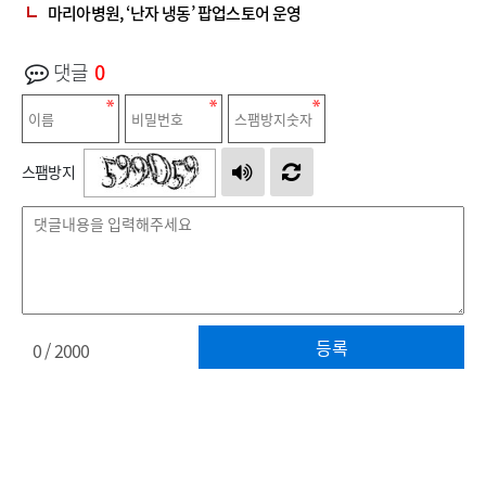
마리아병원, ‘난자 냉동’ 팝업스토어 운영
댓글
0
스팸방지
등록
0
/ 2000