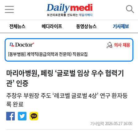
이름
비밀번호
전체뉴스
메디라이프
동영상뉴스
기사제보
[서울아산병원] 2026년 하반기 인턴 모집
[영남대학교의료원] 마취통증의학과 임기제 임상의사 채용
의사 채용
[충남대학교병원] 소아청소년과(소아응급전담) 계약직 의사 공개채용
[동부병원] 계약직(응급의학과 전문의) 직원모집
[이대목동병원] 하반기 전공의(레지던트1년차) 모집
마리아병원, 페링 ‘글로벌 임상 우수 협력기
[서울아산병원] 2026년 하반기 인턴 모집
[영남대학교의료원] 마취통증의학과 임기제 임상의사 채용
관’ 인증
주창우 부원장 주도 ‘레코벨 글로벌 4상’ 연구 환자등
록 완료
기사입력 2026.05.27 16:00